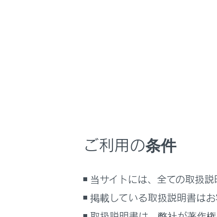
RX500h/RX350h
取
万一の場合には
ホーム
オーバ
はじめに
安全・安心のために
走行に関する情報表示
次のような
運転する前に
運転
水温計
ご利用の条件
ないな
室内装備・機能
マルチメディア
マルチイ
い”ま
当サイトには、全ての取扱説
お手入れのしかた
万一の場合には
エンジ
掲載している取扱説明書はお
車両情報
取扱説明書は、弊社が著作権