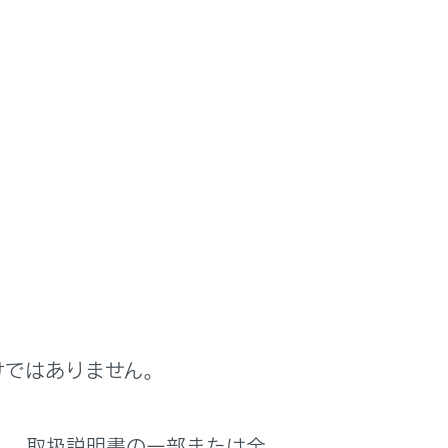
システムの出力が低下する（スピードが出
な場所に停車して 取扱書を確認してくださ
る
けではありません。
く、取扱説明書の一部または全