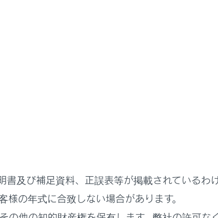
扱説明書
緊急時の対処法
ーヒートしたときは
場合は、オーバーヒートの可能性があります。
（→
計器類
）の表示がレッドゾーンに入ったり、ハイブリッド
ど）
ンフォメーションディスプレイに“エンジン冷却水高温 安全
たは“ハイブリッドシステム 高温出力制限中です”が表示され
明書及び補足資料、正誤表等が掲載されているわ
ンルームから蒸気が出る
客様の年式に合致しない場合があります。
その他の知的財産権を保有します。弊社の許可な