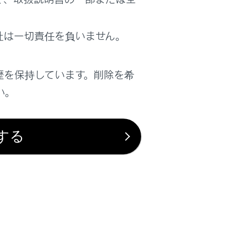
社は一切責任を負いません。
歴を保持しています。削除を希
い。
は役に立ちましたか？
はい
いいえ
する