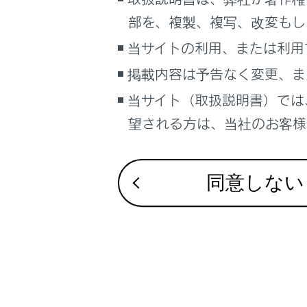
こんなときは
部を、複製、複写、改変もし
対処方法
ブックマーク
当サイトの利用、または利用
あとで読む
掲載内容は予告なく変更、ま
当サイト（取扱説明書）では
PDFで見る
車両
望される方は、当社のお客様相
合わせて見ら
マルチメディア
警告灯がつい
画面表示設定
同意しない
補機バッテリ
個人情報の取扱いについて
ハイブリッド
サイト利用について
お問い合わせ