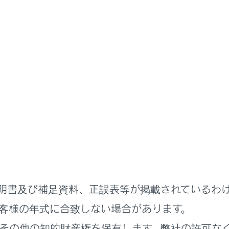
扱説明書
緊急時の対処法
スイッチでドアを開けることが
ッチでドアを開けることができない場合、手動リリースハンド
明書及び補足資料、正誤表等が掲載されているわ
リリースハンドルについて
客様の年式に合致しない場合があります。
は手動リリースハンドルを用いてドアを開けることはできませ
るためには以下の操作を行ってください。以下の操作を行わず
その他の知的財産権を保有します。弊社の許可な