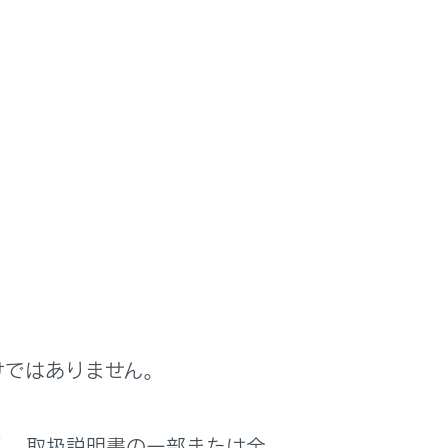
できないときは
ルを使用してドアを開けることができま
けではありません。
ん。手動リリースハンドルの作動を有効
に手動リリースハンドルを強い力で操作
く、取扱説明書の一部または全