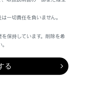
社は一切責任を負いません。
歴を保持しています。削除を希
い。
は役に立ちましたか？
する
はい
いいえ