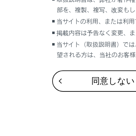
する
こんなときは
部を、複製、複写、改変もし
ブックマーク
当サイトの利用、または利用
あとで読む
手動リリ
掲載内容は予告なく変更、ま
当サイト（取扱説明書）では
PDFで見る
車両
望される方は、当社のお客様相
マルチメディア
画面表示設定
合わせて見ら
同意しない
個人情報の取扱いについて
警告灯がつい
サイト利用について
補機バッテリ
お問い合わせ
ハイブリッド