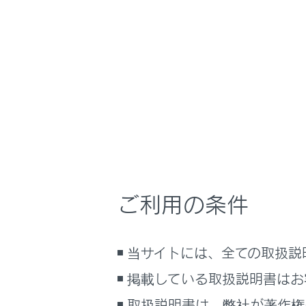
RX500h/RX350h
取
万一の場合には
ホーム
ドア開
はじめに
安全・安心のために
走行に関する情報表示
ドア開スイ
運転する前に
す。
運転
ご利用の条件
室内装備・機能
注意
マルチメディア
当サイトには、全ての取扱説
お手入れのしかた
手動
万一の場合には
掲載している取扱説明書はお
通常
車両情報
にす
取扱説明書は、弊社が著作権