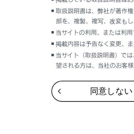
こんなときは
W
取扱説明書は、弊社が著作権
W
ブックマーク
部を、複製、複写、改変もし
コ
あとで読む
当サイトの利用、または利用
動
掲載内容は予告なく変更、ま
PDFで見る
著
車両
当サイト（取扱説明書）では
ク
マルチメディア
望される方は、当社のお客様相
フ
画面表示設定
W
個人情報の取扱いについて
同意しない
サイト利用について
お問い合わせ