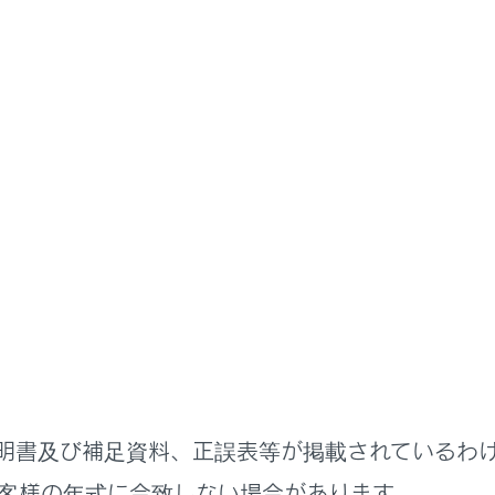
扱説明書
G-Link
Web ブラウザ
ブラウザ画面を表示する
ニューの
[‍
‍]
にタッチします。
ネット‍]
にタッチします。
ラウザ画面が表示されます。
明書及び補足資料、正誤表等が掲載されているわ
TTPS‍」
（保護された接続）を使用しているウェブサイトのみ
ebサイトによっては正しく表示できない場合があります。
客様の年式に合致しない場合があります。