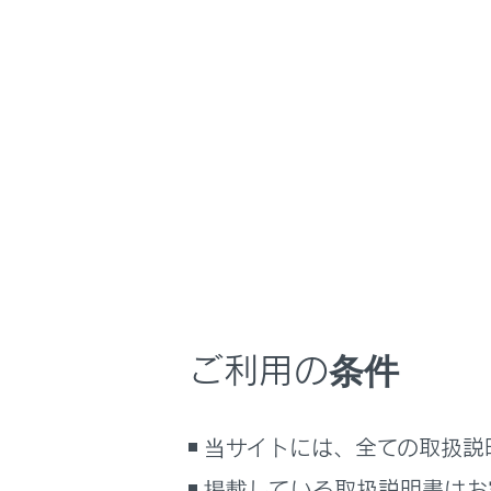
RX500h/RX350h
取
マルチメディア
ホーム
Web
はじめに
安全・安心のために
走行に関する情報表示
運転する前に
メインメ
運転
[‍インター
室内装備・機能
Webブ
ご利用の条件
マルチメディア
知識
お手入れのしかた
万一の場合には
当サイトには、全ての取扱説
「‍H
車両情報
W
掲載している取扱説明書はお