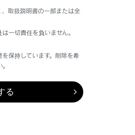
ます。
く、取扱説明書の一部または全
社は一切責任を負いません。
かる場合があります。
歴を保持しています。削除を希
ください。
い。
できない機能があります。
文字入力など）
する