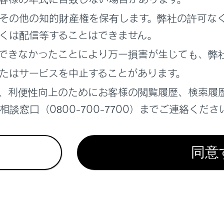
ebサイトによっては、表示、または遷移できないページがあり
その他の知的財産権を保有します。弊社の許可な
ebサイトによっては、表示できない文字があります。
くは配信等することはできません。
ンテンツによっては動画や音声を再生できない場合があります。
できなかったことにより万一損害が生じても、弊
画、画像の解像度や通信環境の状況によっては、表示に時間がか
たはサービスを中止することがあります。
作権で保護された動画コンテンツの再生はできません。
、利便性向上のためにお客様の閲覧履歴、検索履
レジットカード情報、銀行口座情報などの情報は入力しないで
談窓口（0800-700-7700）までご連絡くださ
ァイルのダウンロードやWebサイトへのログインなど一部使用
ebサイト内での音声入力には対応しておりません。（音声での
同意