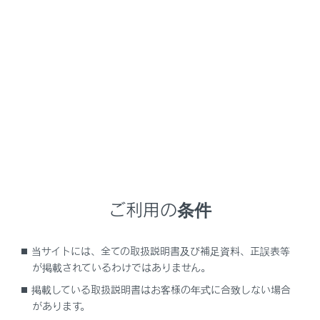
RX500h/RX350h
取扱説明書
マルチメディア
ハンズフリー電話
通話中の操作
通話中の操作
通話画面で操作する
割込着信の電話に出る
ご利用の条件
通話中に別の通話相手へ電話をかける
グループ通話をする
当サイトには、全ての取扱説明書及び補足資料、正誤表等
電話を切る
が掲載されているわけではありません。
掲載している取扱説明書はお客様の年式に合致しない場合
があります。