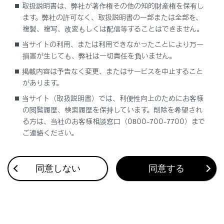
取扱説明書は、弊社が著作権その他の知的財産権を保有し
ます。弊社の許可なく、取扱説明書の一部または全部を、
複製、複写、改変もしくは配信等することはできません。
当サイトの利用、または利用できなかったことにより万一
損害が生じても、弊社は一切責任を負いません。
合わせて見られているページ
掲載内容は予告なく変更、またはサービスを中止すること
があります。
ワンタッチダイヤルを登録する
当サイト（取扱説明書）では、利便性向上のためにお客様
連絡先に新規データを追加する
の閲覧履歴、検索履歴を保持しています。削除を希望され
る方は、当社のお客様相談窓口（0800-700-7700）まで
ハンズフリー電話についての留意事項
ご連絡ください。
同意しない
同意する
このページは役に立ちましたか？
はい
いいえ