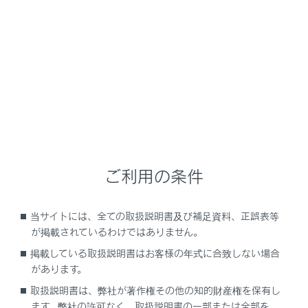
RX500h/RX350h
取扱説明書
運転する前に
ドアガラス・ムーンルーフの開閉
パノラマムーンルーフ
頭上のスイッチでパノラマムーンルーフと電動サンシェ
ご利用の条件
ードの操作ができます。
当サイトには、全ての取扱説明書及び補足資料、正誤表等
が掲載されているわけではありません。
パノラマムーンルーフを操作するには
掲載している取扱説明書はお客様の年式に合致しない場合
があります。
取扱説明書は、弊社が著作権その他の知的財産権を保有し
ます。弊社の許可なく、取扱説明書の一部または全部を、