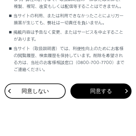
複製、複写、改変もしくは配信等することはできません。
当サイトの利用、または利用できなかったことにより万一
合わせて見られているページ
損害が生じても、弊社は一切責任を負いません。
ドア
掲載内容は予告なく変更、またはサービスを中止すること
があります。
ムーンルーフ
当サイト（取扱説明書）では、利便性向上のためにお客様
キー
の閲覧履歴、検索履歴を保持しています。削除を希望され
る方は、当社のお客様相談窓口（0800-700-7700）まで
ご連絡ください。
このページは役に立ちましたか？
同意しない
同意する
はい
いいえ