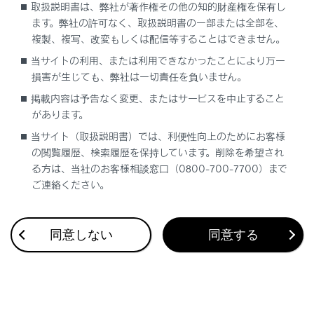
取扱説明書は、弊社が著作権その他の知的財産権を保有し
ます。弊社の許可なく、取扱説明書の一部または全部を、
複製、複写、改変もしくは配信等することはできません。
当サイトの利用、または利用できなかったことにより万一
損害が生じても、弊社は一切責任を負いません。
合わせて見られているページ
掲載内容は予告なく変更、またはサービスを中止すること
があります。
USB 機器を接続する
当サイト（取扱説明書）では、利便性向上のためにお客様
オーディオのソースを変更する
の閲覧履歴、検索履歴を保持しています。削除を希望され
る方は、当社のお客様相談窓口（0800-700-7700）まで
ディスプレイと操作スイッチ
ご連絡ください。
同意しない
同意する
このページは役に立ちましたか？
はい
いいえ