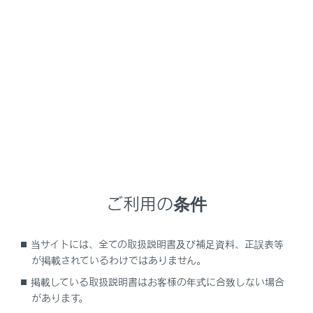
RX500h/RX350h
取扱説明書
基本操作
マルチメディアシステムの基本操作
マルチメディアシステムの基本操作
ご利用の条件
ナビゲーションの基本操作
オーディオの基本操作
当サイトには、全ての取扱説明書及び補足資料、正誤表等
エージェント（音声対話サービス）
が掲載されているわけではありません。
掲載している取扱説明書はお客様の年式に合致しない場合
があります。