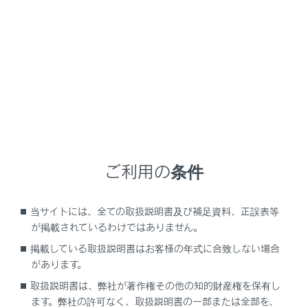
RX500h/RX350h
取扱説明書
ア
ハンズフリー電話
ステアリングスイッチでのハンズフリー電話の操作
ステアリングスイッチでのハン
ズフリー電話の操作
ご利用の条件
ステアリングスイッチで操作する
当サイトには、全ての取扱説明書及び補足資料、正誤表等
が掲載されているわけではありません。
掲載している取扱説明書はお客様の年式に合致しない場合
があります。
取扱説明書は、弊社が著作権その他の知的財産権を保有し
ます。弊社の許可なく、取扱説明書の一部または全部を、