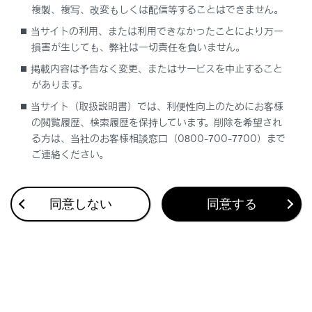
複製、複写、改変もしくは配信等することはできません。
合わせて見られているページ
当サイトの利用、または利用できなかったことにより万一
損害が生じても、弊社は一切責任を負いません。
ワンタッチダイヤルを登録する
掲載内容は予告なく変更、またはサービスを中止すること
があります。
連絡先に新規データを追加する
当サイト（取扱説明書）では、利便性向上のためにお客様
ハンズフリー電話についての留意事項
の閲覧履歴、検索履歴を保持しています。削除を希望され
る方は、当社のお客様相談窓口（0800-700-7700）まで
ご連絡ください。
このページは役に立ちましたか？
同意しない
同意する
はい
いいえ