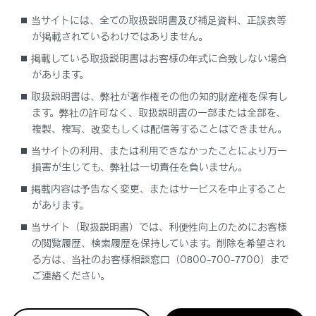
知識
当サイトには、全ての取扱説明書及び補足資料、正誤表等
が掲載されているわけではありません。
QRコード
掲載している取扱説明書はお客様の年式に合致しない場合
QRコードは（株）デンソーウェーブの登録商標
があります。
です。
取扱説明書は、弊社が著作権その他の知的財産権を保有し
ます。弊社の許可なく、取扱説明書の一部または全部を、
フリー／オープンソースソフトウェア情報
複製、複写、改変もしくは配信等することはできません。
について
当サイトの利用、または利用できなかったことにより万一
本製品はフリー／オープンソースソフトウェア
損害が生じても、弊社は一切責任を負いません。
を含んでいます。このようなフリー／オープン
掲載内容は予告なく変更、またはサービスを中止すること
ソースソフトウェアのライセンス情報やソース
があります。
コードの両方またはどちらか片方は以下のURL
当サイト（取扱説明書）では、利便性向上のためにお客様
で入手することができます。
の閲覧履歴、検索履歴を保持しています。削除を希望され
る方は、当社のお客様相談窓口（0800-700-7700）まで
https://www.denso.com/global/en/opensour
ご連絡ください。
ce/dkey/toyota/
デジタルキーの取り扱い