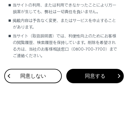
ドライバーが設定されていないとき
当サイトの利用、または利用できなかったことにより万一
最大で1 台のハンズフリー電話と1 台のオーディオ機
損害が生じても、弊社は一切責任を負いません。
器を自動で接続します。（ハンズフリー電話とオーデ
掲載内容は予告なく変更、またはサービスを中止すること
ィオ機器は同一機器を設定することもできます）
があります。
当サイト（取扱説明書）では、利便性向上のためにお客様
知識
の閲覧履歴、検索履歴を保持しています。削除を希望され
る方は、当社のお客様相談窓口（0800-700-7700）まで
再接続できなかった場合は、手動で接続操作を
ご連絡ください。
行ってください。
Apple CarPlayが接続されている場合は、
同意しない
同意する
‍®
Bluetooth
接続の再接続ができない場合があり
ます。
関連リンク
ステータスアイコンの見方
ドライバーを登録する