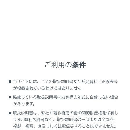
Android Autoで接続中の機器は、ハンズフリー
‍®
電話以外の
Bluetooth
機能が使用できません。
‍®
‍®
Miracast
利用中に
Bluetooth
機器を接続する
‍®
と、
Miracast
の音が途切れることがあります。
‍®
Bluetooth
接続の再接続について
エンジンスイッチ＜パワースイッチ＞がONのときに、一
‍®
度接続が成立した
Bluetooth
接続が切断された場合は、
ご利用の条件
接続処理を自動的に行います。
当サイトには、全ての取扱説明書及び補足資料、正誤表等
が掲載されているわけではありません。
‍®
Bluetooth
機器の接続数について
掲載している取扱説明書はお客様の年式に合致しない場合
ドライバーが設定されているとき
があります。
最大で2 台のハンズフリー電話と1 台のオーディオ機
取扱説明書は、弊社が著作権その他の知的財産権を保有し
器を自動で接続します。（ハンズフリー電話とオーデ
ます。弊社の許可なく、取扱説明書の一部または全部を、
ィオ機器は同一機器を設定することもできます）
複製、複写、改変もしくは配信等することはできません。