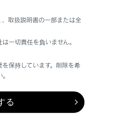
シートなど、体を挟まれるおそれがある装備
く、取扱説明書の一部または全
社は一切責任を負いません。
になって熱射病や脱水症状になり、重大
歴を保持しています。削除を希
ます。
たり、発炎筒などでやけどしたり、運転
い。
注意事項やチャイルドシートの取り付け
する