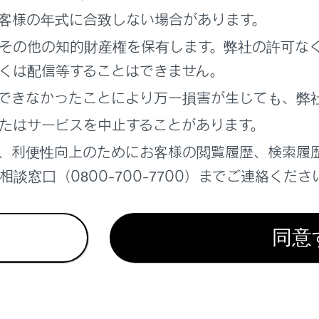
お子さまには、パワーウインドウ・ボンネット・バックドアや
客様の年式に合致しない場合があります。
作させないでください。
その他の知的財産権を保有します。弊社の許可な
くは配信等することはできません。
できなかったことにより万一損害が生じても、弊
さまを乗せるときは
たはサービスを中止することがあります。
子さまを車の中に残したままにしないでください。車内が高温
、利便性向上のためにお客様の閲覧履歴、検索履
健康障害におよぶか、最悪の場合死亡につながるおそれがあり
た、お子さまが車内の装置を操作し、ドアガラスなどに挟まれ
談窓口（0800-700-7700）までご連絡くださ
置を動かして、思わぬ事故につながるおそれがあり危険です。
にお子さまを乗せる場合は、お子さまの安全を確保するための
同意
などをまとめた、
チャイルドシート
を参照してください。