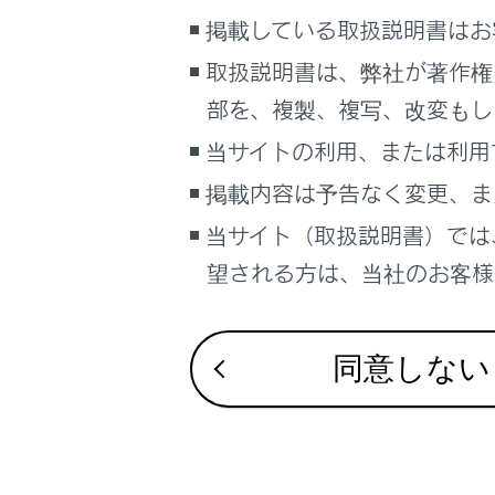
こんなときは
小さな
掲載している取扱説明書はお
類を操
取扱説明書は、弊社が著作権
ブックマーク
部を、複製、複写、改変もし
あとで読む
警告
当サイトの利用、または利用
PDFで見る
お子
掲載内容は予告なく変更、ま
車両
お
マルチメディア
当サイト（取扱説明書）では
な
ま
望される方は、当社のお客様相
画面表示設定
装
個人情報の取扱いについて
車
サイト利用について
同意しない
方
お問い合わせ