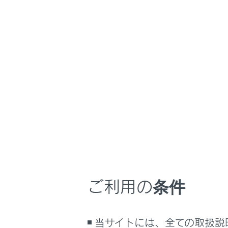
RX500h/RX350h
取
安全・安心のため
ホーム
お子さ
はじめに
安全・安心のために
走行に関する情報表示
お子さまを
運転する前に
運転
シート
（→
チ
室内装備・機能
マルチメディア
運転装
ご利用の条件
お手入れのしかた
走行中
万一の場合には
ルドプ
をご使
車両情報
当サイトには、全ての取扱説