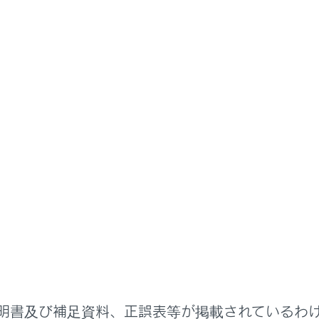
扱説明書
に
お子さまの安全
まを乗せるときは
乗せるときは、次のことをお守りください。
ベルトを正しく着用できない小さなお子さまを乗せるときは、
ャイルドシート
）
置にふれるのを防ぐため、お子さまはリヤシートに乗せることを
にドアを開けたり、パワーウインドウを誤操作したりしないよう
ロテクター
）・ウインドウロックスイッチ（→
誤操作を防止
用ください。
明書及び補足資料、正誤表等が掲載されているわ