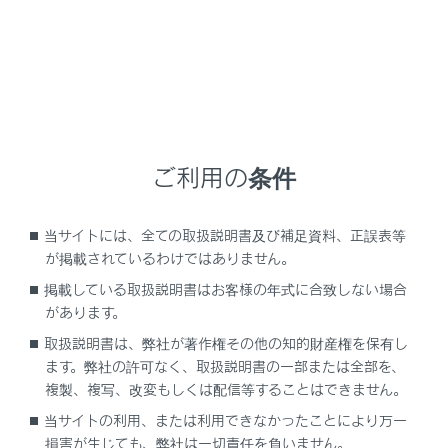
[‍
‍]
オプション画面を表示します。
オプション画面では次のことができます。
ご利用の条件
当サイトには、全ての取扱説明書及び補足資料、正誤表等
が掲載されているわけではありません。
[‍送話音量‍]
掲載している取扱説明書はお客様の年式に合致しない場合
送話音量を調整できます。
があります。
送話音量を変更すると、音質が悪くなることがあり
取扱説明書は、弊社が著作権その他の知的財産権を保有し
ます。
ます。弊社の許可なく、取扱説明書の一部または全部を、
複製、複写、改変もしくは配信等することはできません。
[‍ナビ案内音声‍]
当サイトの利用、または利用できなかったことにより万一
損害が生じても、弊社は一切責任を負いません。