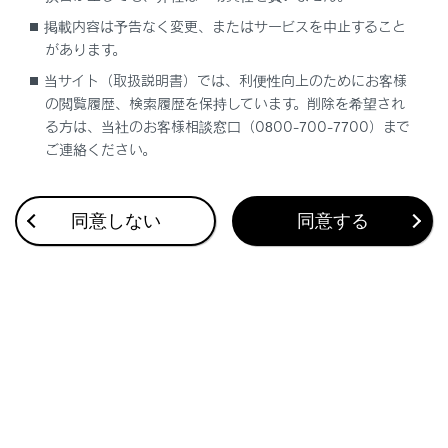
通話中のナビゲーション音声案内の割り込みを
ON/OFF できます。
掲載内容は予告なく変更、またはサービスを中止すること
があります。
[‍保留切り替え‍]
当サイト（取扱説明書）では、利便性向上のためにお客様
の閲覧履歴、検索履歴を保持しています。削除を希望され
通話を一時的に保留できます。
る方は、当社のお客様相談窓口（0800-700-7700）まで
解除するときは、
[‍保留切り替え‍]
をOFFにします。
ご連絡ください。
携帯電話の機種によっては、保留できないことがあ
ります。
同意しない
同意する
[‍
‍]
通話画面にもどります。通話を保留したまま通話画
面にもどった場合、再度オプション画面を表示して
保留を解除できます。
知識