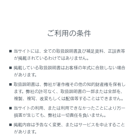
目的地履歴（過去に設定した目的地）の地点のリス
トを表示します。
目的地履歴が存在するときのみ使用できます。
ご利用の条件
住所で検索します。
電話番号で検索します。
当サイトには、全ての取扱説明書及び補足資料、正誤表等
マップコードで検索します。
が掲載されているわけではありません。
スマートフォンからあらかじめ送信されたおでかけ
掲載している取扱説明書はお客様の年式に合致しない場合
プランの地点のリストを表示します。
があります。
自宅を目的地としてルート探索を開始します。
取扱説明書は、弊社が著作権その他の知的財産権を保有し
自宅を登録していない場合は、
[‍
‍]
にタッチし、
ます。弊社の許可なく、取扱説明書の一部または全部を、
登録します。
複製、複写、改変もしくは配信等することはできません。
名称部分をタッチすると、全ルート図表示画面が表
当サイトの利用、または利用できなかったことにより万一
損害が生じても、弊社は一切責任を負いません。
示されます。
[‍開始‍]
にタッチすると、すぐにルート案
内が始まります。
掲載内容は予告なく変更、またはサービスを中止すること
があります。