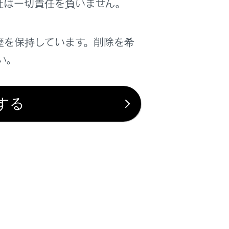
社は一切責任を負いません。
歴を保持しています。削除を希
い。
する