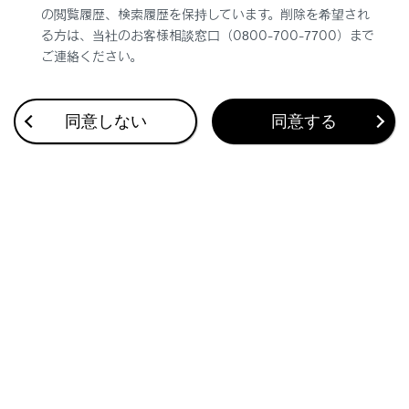
VICS渋滞・規制音声の自動発声を設定する
の閲覧履歴、検索履歴を保持しています。削除を希望され
る方は、当社のお客様相談窓口（0800-700-7700）まで
ご連絡ください。
同意しない
同意する
合わせて見られているページ
目的地検索画面の見方
VICSについて
地図を更新する
このページは役に立ちましたか？