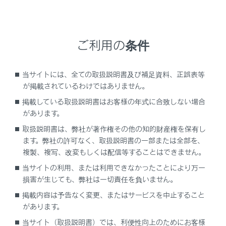
知識
ご利用の条件
渋滞と規制音声自動発声の出力ON/OFFを設定
できます。
当サイトには、全ての取扱説明書及び補足資料、正誤表等
音声案内はあくまでも参考としてください。
が掲載されているわけではありません。
音声案内の例は一般的なものであり、状況など
掲載している取扱説明書はお客様の年式に合致しない場合
により異なった音声案内が出力されることがあ
があります。
ります。
取扱説明書は、弊社が著作権その他の知的財産権を保有し
自車位置が正確に特定できないときなどに、音
ます。弊社の許可なく、取扱説明書の一部または全部を、
声案内が出力されなかったり、まれに遅れた
複製、複写、改変もしくは配信等することはできません。
り、誤った音声案内が出力されることがありま
当サイトの利用、または利用できなかったことにより万一
す。
損害が生じても、弊社は一切責任を負いません。
掲載内容は予告なく変更、またはサービスを中止すること
があります。
当サイト（取扱説明書）では、利便性向上のためにお客様