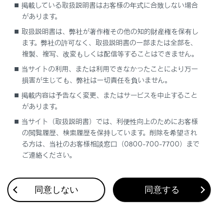
掲載している取扱説明書はお客様の年式に合致しない場合
があります。
[‍
‍]
にタッチすると、ウェイト（w）信号で一時停
止された番号が次のウェイト（w）信号まで送信さ
取扱説明書は、弊社が著作権その他の知的財産権を保有し
れます。途中にポーズ（p）信号が含まれる場合は2
ます。弊社の許可なく、取扱説明書の一部または全部を、
複製、複写、改変もしくは配信等することはできません。
秒停止し、続く番号を送信します。
当サイトの利用、または利用できなかったことにより万一
知識
損害が生じても、弊社は一切責任を負いません。
掲載内容は予告なく変更、またはサービスを中止すること
携帯電話の機種によっては、携帯電話の画
があります。
面にウェイト信号はセミコロン（;）で、ポ
当サイト（取扱説明書）では、利便性向上のためにお客様
ーズ信号はカンマ（,）で表示されます。
の閲覧履歴、検索履歴を保持しています。削除を希望され
る方は、当社のお客様相談窓口（0800-700-7700）まで
本機能は、国際電話などを利用するときに
ご連絡ください。
使用します。
本機能は、留守番電話や銀行の電話サービ
スなど、電話主体のサービスで自動操作が
同意しない
同意する
必要な場合に使用できます。 ウェイト
（w）／ポーズ（p）信号を含んだ電話番号