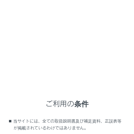
信されます。途中にポーズ（p）信号が含まれる場合
は2秒停止し、続く番号を送信します。
ポーズ（p）信号は番号の送信を２秒停止させます。
メインメニューの
[‍
‍]
にタッチします。
サブメニューの
[‍連絡先‍]
にタッチします。
連絡先を選択します。
ウェイト（w）／ポーズ（p）信号が含まれる電話番
号を選択します。
電話番号にウェイト（w）信号が含まれている場
合、
[‍
‍]
にタッチします。
ご利用の条件
当サイトには、全ての取扱説明書及び補足資料、正誤表等
が掲載されているわけではありません。