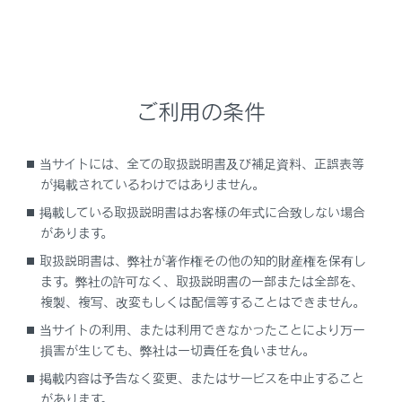
回避を支援、あるいは衝突被害の軽減に寄与す
ることを目的としていますが、その効果はさま
ざまな条件によりかわります。そのため、常に
同じ性能を発揮できるものではありません。ま
た、作動には条件があり、作動条件を満たさな
ご利用の条件
い場合は作動しません。
システム作動後、異常から復帰できた場合に
当サイトには、全ての取扱説明書及び補足資料、正誤表等
は、速やかに運転を再開するか、路肩へ避難
が掲載されているわけではありません。
し、三角表示板および発炎筒を設置して後続車
掲載している取扱説明書はお客様の年式に合致しない場合
両に停車していることをお知らせください。
があります。
取扱説明書は、弊社が著作権その他の知的財産権を保有し
システム作動後、同乗者は運転者への救護措置
ます。弊社の許可なく、取扱説明書の一部または全部を、
をはじめとした必要な危険防止措置をとり、路
複製、複写、改変もしくは配信等することはできません。
側帯やガードレールの外側などの安全な場所に
当サイトの利用、または利用できなかったことにより万一
すみやかに退避してください。
損害が生じても、弊社は一切責任を負いません。
本システムは運転者の異常をハンドルの操作状
掲載内容は予告なく変更、またはサービスを中止すること
態などで判断しています。正常な運転者が意図
があります。