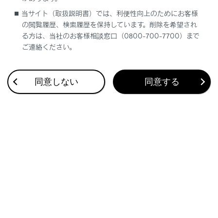
的に無操作を続けた場合には、システムが作動
当サイト（取扱説明書）では、利便性向上のためにお客様
することがあります。また、運転者が異常状態
の閲覧履歴、検索履歴を保持しています。削除を希望され
であっても、ハンドルにもたれかかるなどシス
る方は、当社のお客様相談窓口（0800-700-7700）まで
テムが手放し運転と判断できない場合は、シス
ご連絡ください。
テムが作動しないことがあります。
ドライバーモニターが正常に作動しないおそれ
同意しない
同意する
がある状況：→
ドライバーモニターが正常に
作動しないおそれがある状況
システム概要
警告1フェーズ
警告2フェーズ