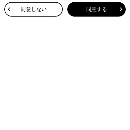
関連リンク
同意しない
同意する
車の現在地の表示
地図の向きの切りかえ
地図表示設定
目的地検索について
音声で操作する
合わせて見られているページ