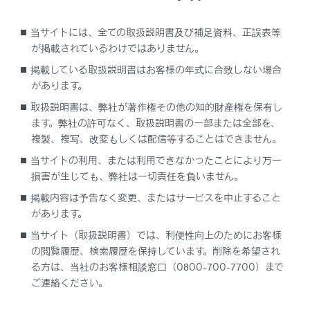
が切りかわります。
当サイトには、全ての取扱説明書及び補足資料、正誤表等
拡大／縮小ボタン
が掲載されているわけではありません。
地図の表示を拡大／縮小します。
掲載している取扱説明書はお客様の年式に合致しない場合
表示設定ボタン
があります。
表示変更画面を表示し、周辺施設の表示設定などを
取扱説明書は、弊社が著作権その他の知的財産権を保有し
変更できます。
ます。弊社の許可なく、取扱説明書の一部または全部を、
目的地ボタン
複製、複写、改変もしくは配信等することはできません。
目的地の検索画面を表示します。
当サイトの利用、または利用できなかったことにより万一
損害が生じても、弊社は一切責任を負いません。
マイクボタン
音声操作画面を表示します。
掲載内容は予告なく変更、またはサービスを中止すること
があります。
知識
当サイト（取扱説明書）では、利便性向上のためにお客様
の閲覧履歴、検索履歴を保持しています。削除を希望され
る方は、当社のお客様相談窓口（0800-700-7700）まで
本書で使用している地図画面は、一部の説明を除
ご連絡ください。
き、VICS非表示の画面を使用しています。