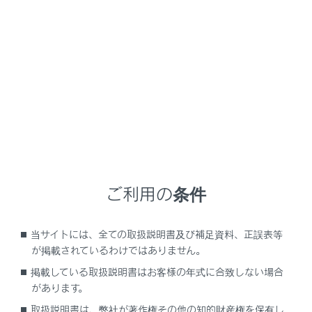
GX550
取扱説明書
マルチメディア
オーディオシステム
地上デジタルテレビの視聴
地上デジタルテレビの視聴
地上デジタルテレビの視聴についての留意事項
ご利用の条件
地上デジタルテレビを視聴する
地上デジタルテレビ視聴時の設定を変更する
当サイトには、全ての取扱説明書及び補足資料、正誤表等
地上デジタルテレビ用アンテナの取り扱い
が掲載されているわけではありません。
掲載している取扱説明書はお客様の年式に合致しない場合
があります。
取扱説明書は、弊社が著作権その他の知的財産権を保有し