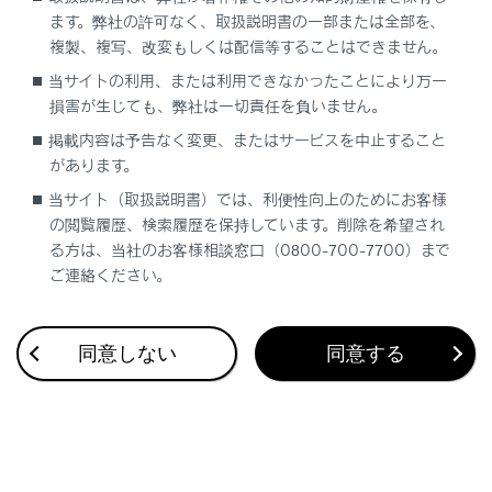
ます。弊社の許可なく、取扱説明書の一部または全部を、
複製、複写、改変もしくは配信等することはできません。
当サイトの利用、または利用できなかったことにより万一
損害が生じても、弊社は一切責任を負いません。
合わせて見られているページ
掲載内容は予告なく変更、またはサービスを中止すること
地上デジタルテレビを視聴する
があります。
当サイト（取扱説明書）では、利便性向上のためにお客様
地上デジタルテレビの視聴についての留意事項
の閲覧履歴、検索履歴を保持しています。削除を希望され
HDMIを再生する
る方は、当社のお客様相談窓口（0800-700-7700）まで
ご連絡ください。
このページは役に立ちましたか？
同意しない
同意する
はい
いいえ