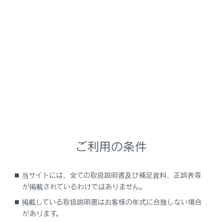
GX550
取扱説明書
運転する前に
シートの調整
フロントシート
メニュー
スイッチ操作により、シートの前後・上下位置などの調
整ができます。正しい運転姿勢がとれるよう調整してく
ご利用の条件
ださい。（→
正しい運転姿勢をとるには
）
当サイトには、全ての取扱説明書及び補足資料、正誤表等
調整するには
が掲載されているわけではありません。
掲載している取扱説明書はお客様の年式に合致しない場合
フロントシートリフレッシュシステム
があります。