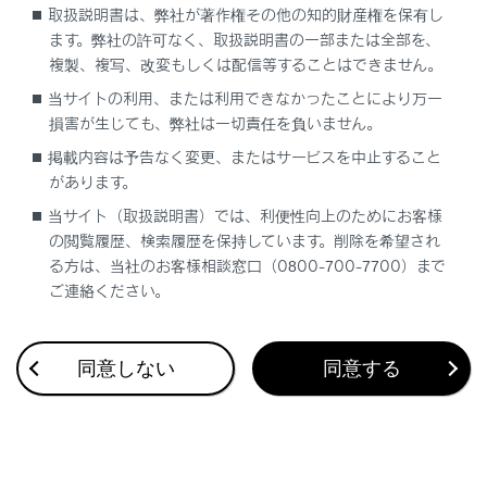
取扱説明書は、弊社が著作権その他の知的財産権を保有し
ます。弊社の許可なく、取扱説明書の一部または全部を、
複製、複写、改変もしくは配信等することはできません。
当サイトの利用、または利用できなかったことにより万一
損害が生じても、弊社は一切責任を負いません。
合わせて見られているページ
掲載内容は予告なく変更、またはサービスを中止すること
があります。
バックドア
当サイト（取扱説明書）では、利便性向上のためにお客様
ドア（フロントドア・リヤドア）
の閲覧履歴、検索履歴を保持しています。削除を希望され
る方は、当社のお客様相談窓口（0800-700-7700）まで
スマートエントリー＆スタートシステム
ご連絡ください。
同意しない
同意する
このページは役に立ちましたか？
はい
いいえ