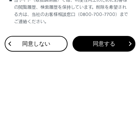
後方車両への接近警報の作動
の閲覧履歴、検索履歴を保持しています。削除を希望され
る方は、当社のお客様相談窓口（0800-700-7700）まで
ご連絡ください。
同意しない
同意する
合わせて見られているページ
トレーラーのけん引（ヒッチメンバー付き車）
フルタイム4WD
PKSB（パーキングサポートブレーキ）
このページは役に立ちましたか？