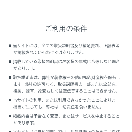
安全運転を行う責任は運転者にあります。常に周
囲の状況を把握し、安全運転に努めてください。
後方車両への接近警報は自車の後方から接近して
くる車両に追突される可能性が高いと判断したと
ご利用の条件
きに、非常点滅灯を高速点滅させて後方車両に注
意をうながす補助的なシステムです。
当サイトには、全ての取扱説明書及び補足資料、正誤表等
後方車両への接近警報を使用していても状況によ
が掲載されているわけではありません。
っては本システムが有効に機能しないことがある
ため、運転者は自らの目視による安全確認をおこ
掲載している取扱説明書はお客様の年式に合致しない場合
があります。
なう必要があります。
システムを過信すると思わぬ事故につながり、重
取扱説明書は、弊社が著作権その他の知的財産権を保有し
大な傷害におよぶか、最悪の場合死亡につながる
ます。弊社の許可なく、取扱説明書の一部または全部を、
おそれがあります。
複製、複写、改変もしくは配信等することはできません。
当サイトの利用、または利用できなかったことにより万一
システムを正しく作動させるために
損害が生じても、弊社は一切責任を負いません。
→
システムを正しく作動させるために
掲載内容は予告なく変更、またはサービスを中止すること
があります。
当サイト（取扱説明書）では、利便性向上のためにお客様