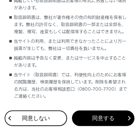
掲載している取扱説明書はお客様の年式に合致しない場合
再生中のファイルの先頭から再生します。 ファ
があります。
イルの先頭のときは、前のファイルの先頭から
取扱説明書は、弊社が著作権その他の知的財産権を保有し
再生します。
ます。弊社の許可なく、取扱説明書の一部または全部を、
タッチし続けると、映像を早もどしします。手
複製、複写、改変もしくは配信等することはできません。
を離すと、その位置から再生します。
当サイトの利用、または利用できなかったことにより万一
[‍
‍]
損害が生じても、弊社は一切責任を負いません。
掲載内容は予告なく変更、またはサービスを中止すること
映像の再生を一時停止します。
があります。
[‍
‍]
当サイト（取扱説明書）では、利便性向上のためにお客様
映像を再生します。
の閲覧履歴、検索履歴を保持しています。削除を希望され
る方は、当社のお客様相談窓口（0800-700-7700）まで
[‍
‍]
ご連絡ください。
ファイルが切りかわります。
タッチし続けると、映像を早送りします。手を
離すと、その位置から再生します。
同意しない
同意する
一時停止中にタッチし続けると、スロー再生し
ます。