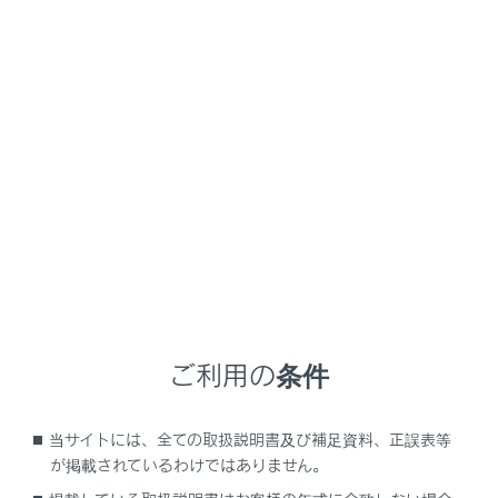
操作ボタンが移動します。
操作ボタンが映像に重なって見づらいときに、
操作ボタンを移動できます。
[‍
‍]
操作画面表示にします。
操作画面で操作する
操作画面を表示するときは、全画面で
[‍
‍]
に
タッチします。
ご利用の条件
当サイトには、全ての取扱説明書及び補足資料、正誤表等
が掲載されているわけではありません。
[‍
‍]