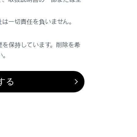
社は一切責任を負いません。
は役に立ちましたか？
歴を保持しています。削除を希
い。
はい
いいえ
する