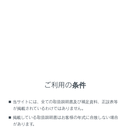
GX550
取扱説明書
ア
知っておいていただきたいこと
補機バッテリーの取りはずしについて
補機バッテリーの取りはずしに
ついて
マルチメディアシステムはエンジンスイッチをOFFにす
ご利用の条件
るごとに、各種データをマルチメディアシステムに保存
しています。各種データの保存が終わる前にバッテリー
ターミナルを取りはずすと、データが正常に保存できな
当サイトには、全ての取扱説明書及び補足資料、正誤表等
が掲載されているわけではありません。
いことがあります。
掲載している取扱説明書はお客様の年式に合致しない場合
があります。