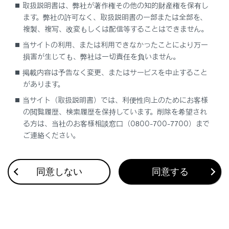
取扱説明書は、弊社が著作権その他の知的財産権を保有し
ます。弊社の許可なく、取扱説明書の一部または全部を、
複製、複写、改変もしくは配信等することはできません。
当サイトの利用、または利用できなかったことにより万一
損害が生じても、弊社は一切責任を負いません。
合わせて見られているページ
掲載内容は予告なく変更、またはサービスを中止すること
があります。
マルチメディア取扱説明書
当サイト（取扱説明書）では、利便性向上のためにお客様
動作確認済み携帯電話について
の閲覧履歴、検索履歴を保持しています。削除を希望され
る方は、当社のお客様相談窓口（0800-700-7700）まで
データの補償に関する免責事項について
ご連絡ください。
同意しない
同意する
このページは役に立ちましたか？
はい
いいえ