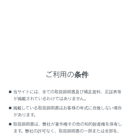
GX550
取扱説明書
チメディア
スマートフォンや通信機器の接続
Wi-Fiネットワークへの接続
‍®
Wi-Fi
ネットワークへの接続
ご利用の条件
Wi-Fi機器使用上の留意事項
Wi-Fi Hotspotに接続する
当サイトには、全ての取扱説明書及び補足資料、正誤表等
が掲載されているわけではありません。
掲載している取扱説明書はお客様の年式に合致しない場合
があります。
取扱説明書は、弊社が著作権その他の知的財産権を保有し
ます。弊社の許可なく、取扱説明書の一部または全部を、