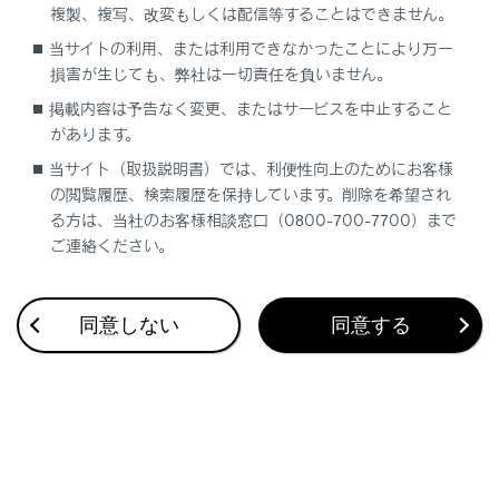
複製、複写、改変もしくは配信等することはできません。
合わせて見られているページ
当サイトの利用、または利用できなかったことにより万一
損害が生じても、弊社は一切責任を負いません。
Bluetooth®機器との接続
掲載内容は予告なく変更、またはサービスを中止すること
があります。
未登録のスマートフォンでApple CarPlayを使用する
当サイト（取扱説明書）では、利便性向上のためにお客様
Wi-Fi Hotspotに接続する
の閲覧履歴、検索履歴を保持しています。削除を希望され
る方は、当社のお客様相談窓口（0800-700-7700）まで
ご連絡ください。
このページは役に立ちましたか？
同意しない
同意する
はい
いいえ