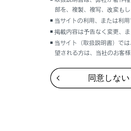
こんなときは
部を、複製、複写、改変もし
合わせて見ら
ブックマーク
当サイトの利用、または利用
地上デジタル
あとで読む
掲載内容は予告なく変更、ま
地上デジタル
HDMIを再生す
当サイト（取扱説明書）では
PDFで見る
車両
望される方は、当社のお客様相
マルチメディア
画面表示設定
同意しない
個人情報の取扱いについて
サイト利用について
お問い合わせ