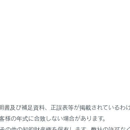
オーディオシステム
USBメモリーの操作
メモリーの操作
の再生についての留意事項
の音楽ファイルを再生する
の動画ファイルを再生する
明書及び補足資料、正誤表等が掲載されているわ
客様の年式に合致しない場合があります。
その他の知的財産権を保有します。弊社の許可な