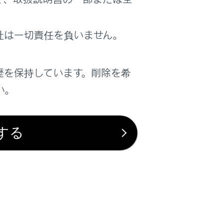
は役に立ちましたか？
社は一切責任を負いません。
はい
いいえ
歴を保持しています。削除を希
い。
する