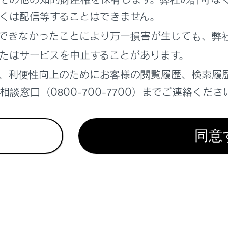
くは配信等することはできません。
れているページ
このページ
できなかったことにより万一損害が生じても、弊
テレビを視聴する
たはサービスを中止することがあります。
テレビの視聴についての留意事項
る
、利便性向上のためにお客様の閲覧履歴、検索履
談窓口（0800-700-7700）までご連絡くださ
同意