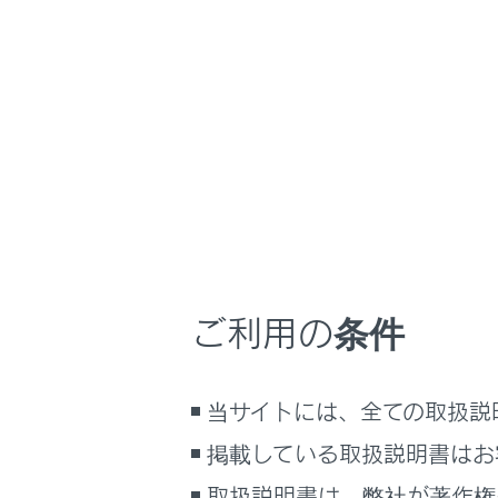
GX550
取扱説明書
マルチメディア
ホーム
USB
はじめに
安全・安心のために
走行に関する情報表示
運転する前に
USBメモリー
運転
USBメモリー
ご利用の条件
室内装備・機能
USBメモリー
マルチメディア
当サイトには、全ての取扱説
お手入れのしかた
万一の場合には
掲載している取扱説明書はお
車両情報
取扱説明書は、弊社が著作権