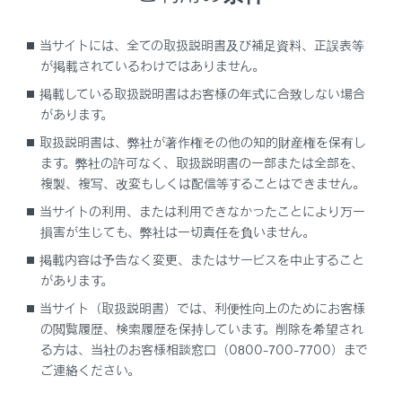
表示灯は、緊急通報可能または不可能状態を正
しく表示しないことがあります。たとえば、解
当サイトには、全ての取扱説明書及び補足資料、正誤表等
約時の処理をしていない中古車などに搭載され
が掲載されているわけではありません。
た通信モジュールを使用するときは、サービス
掲載している取扱説明書はお客様の年式に合致しない場合
の契約をしていない状態でも緊急通報可能状態
があります。
として表示することがあります｡
取扱説明書は、弊社が著作権その他の知的財産権を保有し
ます。弊社の許可なく、取扱説明書の一部または全部を、
注意
複製、複写、改変もしくは配信等することはできません。
当サイトの利用、または利用できなかったことにより万一
ヘルプネットスイッチパネルなどに液体をかけた
損害が生じても、弊社は一切責任を負いません。
り、強い衝撃を与えたりしないでください。ヘル
掲載内容は予告なく変更、またはサービスを中止すること
プネットスイッチパネルなどが故障すると、緊急
があります。
通報ができなくなったり、システム状態を正確に
当サイト（取扱説明書）では、利便性向上のためにお客様
お知らせすることができなくなります。ヘルプネ
の閲覧履歴、検索履歴を保持しています。削除を希望され
ットスイッチパネルなどが故障したときは、必ず
る方は、当社のお客様相談窓口（0800-700-7700）まで
レクサス販売店にご相談ください。
ご連絡ください。
緊急通報および手動保守点検時は、スピーカーま