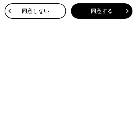
たはマイクに故障不具合などがあると、ヘルプネ
ットセンターのオペレーターと通話できません。
同意しない
同意する
これらの機器が故障したときは、必ずレクサス販
売店にご相談ください。
サービス開始と解約について
緊急通報について
合わせて見られているページ