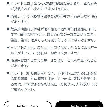
当サイトには、全ての取扱説明書及び補足資料、正誤表等
が掲載されているわけではありません。
リヤエアコン操作スイッチについて（リヤエア
掲載している取扱説明書はお客様の年式に合致しない場合
コン操作パネル）
があります。
取扱説明書は、弊社が著作権その他の知的財産権を保有し
各席の温度を設定する
ます。弊社の許可なく、取扱説明書の一部または全部を、
複製、複写、改変もしくは配信等することはできません。
吹き出し口について
当サイトの利用、または利用できなかったことにより万一
損害が生じても、弊社は一切責任を負いません。
掲載内容は予告なく変更、またはサービスを中止すること
があります。
当サイト（取扱説明書）では、利便性向上のためにお客様
の閲覧履歴、検索履歴を保持しています。削除を希望され
合わせて見られているページ
る方は、当社のお客様相談窓口（0800-700-7700）まで
ご連絡ください。
その他の室内装備
収納装備一覧
同意しない
同意する