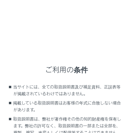
GX550
取扱説明書
お手入れのしかた
簡単な点検・部品交換
ウォッシャー液の補充
ご利用の条件
当サイトには、全ての取扱説明書及び補足資料、正誤表等
補充するには
が掲載されているわけではありません。
掲載している取扱説明書はお客様の年式に合致しない場合
があります。
取扱説明書は、弊社が著作権その他の知的財産権を保有し
ます。弊社の許可なく、取扱説明書の一部または全部を、
複製、複写、改変もしくは配信等することはできません。