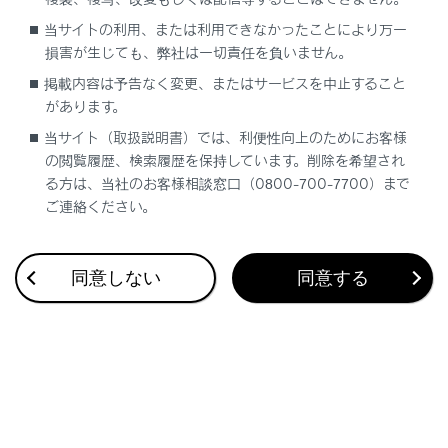
合わせて見られているページ
当サイトの利用、または利用できなかったことにより万一
損害が生じても、弊社は一切責任を負いません。
外装の手入れ
掲載内容は予告なく変更、またはサービスを中止すること
電子キーの電池交換
があります。
ヒューズの点検•交換
当サイト（取扱説明書）では、利便性向上のためにお客様
の閲覧履歴、検索履歴を保持しています。削除を希望され
る方は、当社のお客様相談窓口（0800-700-7700）まで
ご連絡ください。
このページは役に立ちましたか？
同意しない
同意する
はい
いいえ
ブックマーク
あとで読む