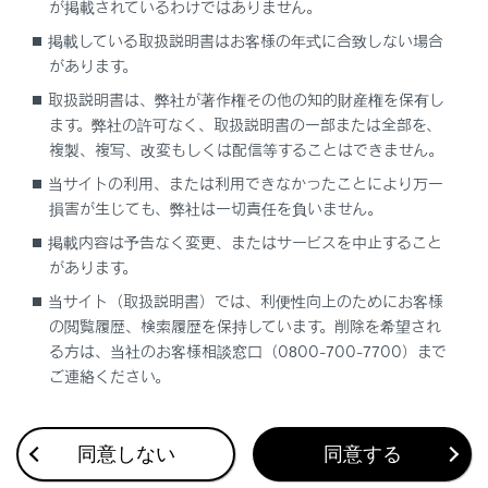
が掲載されているわけではありません。
走行中の留意事項
掲載している取扱説明書はお客様の年式に合致しない場合
があります。
走行中は次のことを必ずお守りください。
取扱説明書は、弊社が著作権その他の知的財産権を保有し
お守りいただかないと、運転を誤って重大な傷害
ます。弊社の許可なく、取扱説明書の一部または全部を、
におよぶか、最悪の場合死亡につながるおそれが
複製、複写、改変もしくは配信等することはできません。
あります。
当サイトの利用、または利用できなかったことにより万一
ミラーの調整をしない
損害が生じても、弊社は一切責任を負いません。
掲載内容は予告なく変更、またはサービスを中止すること
ミラーを格納したまま走らない
があります。
走行前に必ず、運転席側および助手席側のミラ
当サイト（取扱説明書）では、利便性向上のためにお客様
ーをもとの位置にもどして、正しく調整する
の閲覧履歴、検索履歴を保持しています。削除を希望され
る方は、当社のお客様相談窓口（0800-700-7700）まで
ミラーヒーターが作動しているとき
ご連絡ください。
鏡面が熱くなるのでふれないでください。
同意しない
同意する