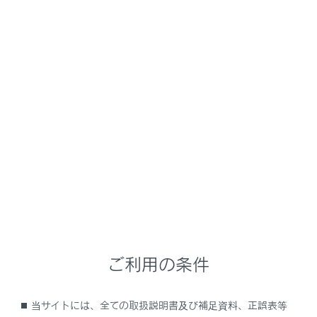
ミラーヒーターが同時に作動し、曇りを取るこ
とができます。（→
リヤウインドウデフォッガ
ー＆ミラーヒーター
）
自動防眩機能（運転席側のみ）
デジタルインナーミラー（光学ミラーモード）
を自動モードにしておくと、ドアミラーも連動
して防眩機能が作動します。（→
自動防眩機能
のON ／ OFF 切りかえ（光学ミラーモー
ド）
）
寒冷時にドアミラーを使用するとき
寒冷時にドアミラーが凍結していると、ドアミ
ラーの格納・復帰や鏡面の調整ができない場合
があります。ドアミラーに付着している氷や雪
ご利用の条件
などを取り除いてください。
当サイトには、全ての取扱説明書及び補足資料、正誤表等
警告