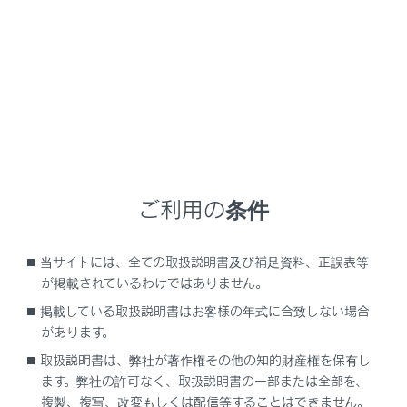
通話で確認）
手動保守点検後、ヘルプネットスイッチパネルの緑
の表示灯が点灯していることを確かめる。
ヘルプネットスイッチパネルの緑の表示灯が点灯し
ないときは、再度、手動保守点検をしてください。
警告
以下のように、関連機器が正常に動作しない
ご利用の条件
とき、緊急時にヘルプネットセンターへ正し
い情報が伝わらず、救援困難となる可能性が
当サイトには、全ての取扱説明書及び補足資料、正誤表等
あります。
が掲載されているわけではありません。
通信が始まらない。
掲載している取扱説明書はお客様の年式に合致しない場合
通報位置とヘルプネットセンターの位置表
があります。
示が違う。
取扱説明書は、弊社が著作権その他の知的財産権を保有し
通話できない。
ます。弊社の許可なく、取扱説明書の一部または全部を、
複製、複写、改変もしくは配信等することはできません。