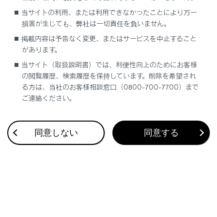
手動保守点検後、ヘルプネットスイッチパ
当サイトの利用、または利用できなかったことにより万一
ネルの緑の表示灯が点灯しないとき、緊急
損害が生じても、弊社は一切責任を負いません。
通報は動作しません。表示灯が正常に点灯
しないときは、レクサス販売店にご相談く
掲載内容は予告なく変更、またはサービスを中止すること
ださい。
があります。
当サイト（取扱説明書）では、利便性向上のためにお客様
の閲覧履歴、検索履歴を保持しています。削除を希望され
る方は、当社のお客様相談窓口（0800-700-7700）まで
関連リンク
ご連絡ください。
手動保守点検を実施する
同意しない
同意する