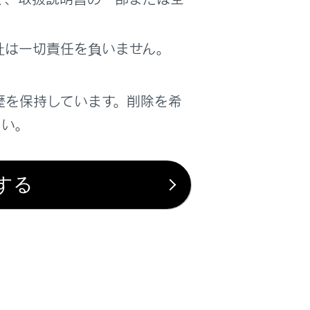
社は一切責任を負いません。
歴を保持しています。削除を希
は役に立ちましたか？
さい。
はい
いいえ
する