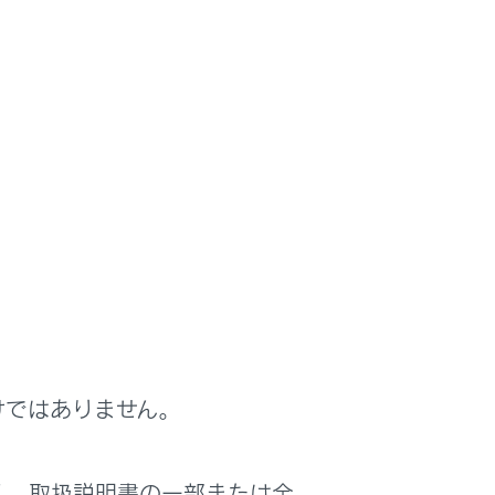
作動内容を変更することができます。ま
もあります。
れます。（→
マイセッティング
）
けではありません。
く、取扱説明書の一部または全