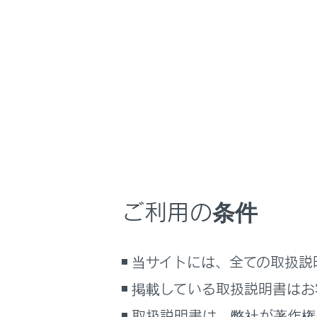
GX550
取扱説明書
車両情報
カス
ホーム
ユーザ
はじめに
安全・安心のために
メニュー
走行に関する情報表示
お車に装備
運転する前に
た、センタ
運転
ご利用の条件
一部の車両
室内装備・機能
マルチメディア
当サイトには、全ての取扱説
お手入れのしかた
設定を変
万一の場合には
掲載している取扱説明書はお
車両情報
車両カス
取扱説明書は、弊社が著作権