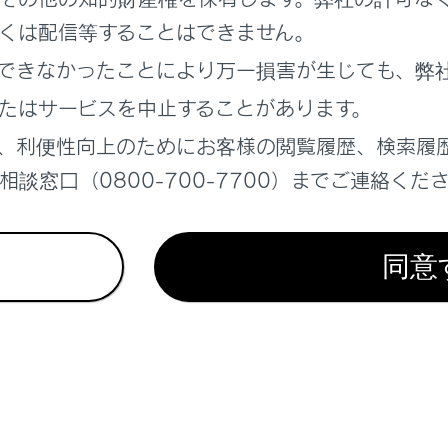
くは配信等することはできません。
できなかったことにより万一損害が生じても、弊
たはサービスを中止することがあります。
、利便性向上のためにお客様の閲覧履歴、検索履
れているページ
このページ
談窓口（0800-700-7700）までご連絡くだ
データ（指定燃料・オイル量など）
要な項目
同意