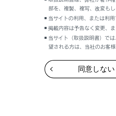
こんなときは
部を、複製、複写、改変もし
ブックマーク
当サイトの利用、または利用
あとで読む
掲載内容は予告なく変更、ま
当サイト（取扱説明書）では
合わせて見ら
PDFで見る
車両
望される方は、当社のお客様相
メンテナンス
マルチメディア
初期設定が必
画面表示設定
同意しない
個人情報の取扱いについて
サイト利用について
お問い合わせ