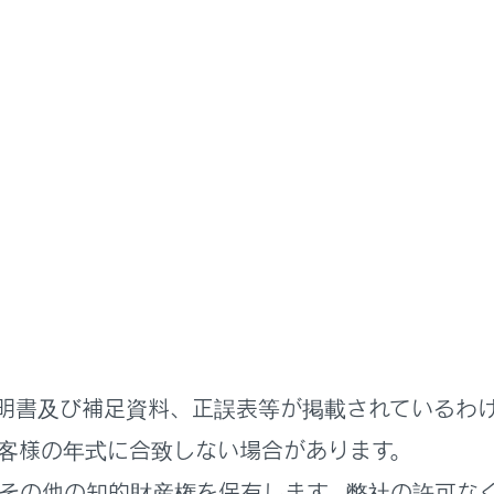
タマイズ機能
ーカスタマイズ機能
されている各種の機能は、ご希望に合わせてレクサス販売店で
ーディスプレイの操作により設定を変更することができる機能
カスタマイズ設定は、マイセッティングと連動して設定が変更さ
明書及び補足資料、正誤表等が掲載されているわ
更するには
客様の年式に合致しない場合があります。
タマイズ設定一覧
その他の知的財産権を保有します。弊社の許可な