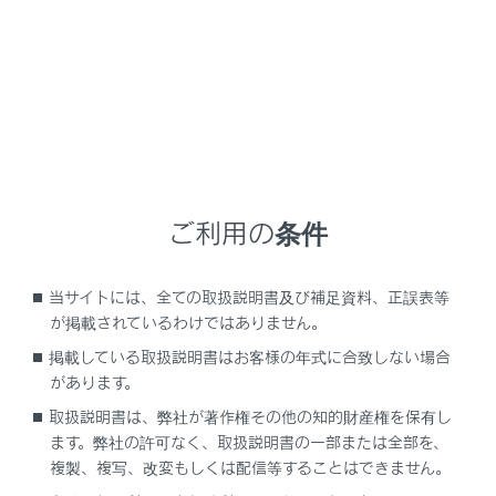
‍®
電話以外の
Bluetooth
機能が使用できません。
‍®
‍®
Miracast
利用中に
Bluetooth
機器を接続する
‍®
と、
Miracast
の音が途切れることがあります。
‍®
Bluetooth
接続の再接続について
エンジンスイッチがONのときに、一度接続が成立した
‍®
Bluetooth
接続が切断された場合は、接続処理を自動的
ご利用の条件
に行います。
当サイトには、全ての取扱説明書及び補足資料、正誤表等
‍®
Bluetooth
機器の接続数について
が掲載されているわけではありません。
ドライバーが設定されているとき
掲載している取扱説明書はお客様の年式に合致しない場合
最大で2 台のハンズフリー電話と1 台のオーディオ機
があります。
器を自動で接続します。（ハンズフリー電話とオーデ
取扱説明書は、弊社が著作権その他の知的財産権を保有し
ィオ機器は同一機器を設定することもできます）
ます。弊社の許可なく、取扱説明書の一部または全部を、
複製、複写、改変もしくは配信等することはできません。
ドライバーが設定されていないとき