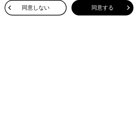
その他設定
同意しない
同意する
ドライバーを登録する
地図表示設定をする
このページは役に立ちましたか？
はい
いいえ
ブックマーク
あとで読む
個人情報の取扱いについて