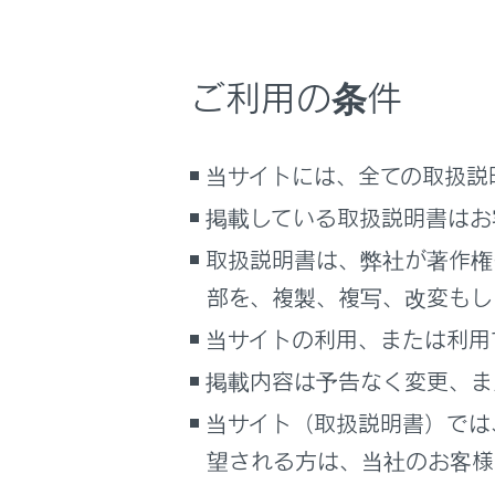
こんなときは
サブメニ
[‍新規作成‍
ブックマーク
ご利用の条件
各項目を
あとで読む
PDFで見る
当サイトには、全ての取扱説
車両
掲載している取扱説明書はお
マルチメディア
取扱説明書は、弊社が著作権
画面表示設定
部を、複製、複写、改変もし
[‍電話
個人情報の取扱いについて
当サイトの利用、または利用
電話番
サイト利用について
掲載内容は予告なく変更、ま
電話番
お問い合わせ
当サイト（取扱説明書）では
[‍保存‍]
に
望される方は、当社のお客様相
名前、読