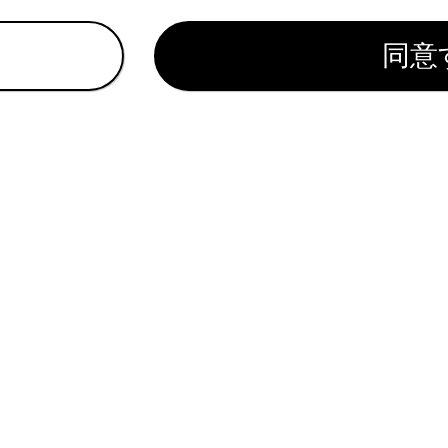
同意
®機器を設定する
をかける
データを修正する
データを削除する
れているページ
このページ
ヤルを登録する