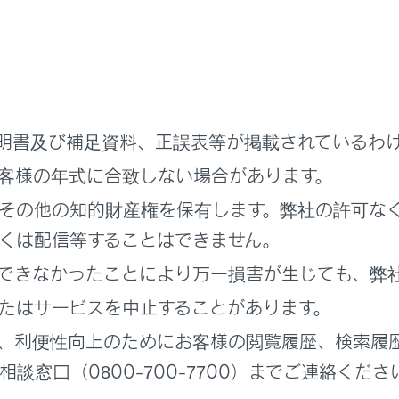
ューの
[‍連絡先の更新‍]
にタッチします。
]
にタッチします。
選択して入力します。
明書及び補足資料、正誤表等が掲載されているわ
客様の年式に合致しない場合があります。
その他の知的財産権を保有します。弊社の許可な
くは配信等することはできません。
番号を追加‍]
にタッチすると、追加の電話番号を設定できます。
できなかったことにより万一損害が生じても、弊
号が入力されていない場合、電話番号を追加することはできま
たはサービスを中止することがあります。
号の種別（自宅や携帯など）を選択できます。
、利便性向上のためにお客様の閲覧履歴、検索履
タッチします。
談窓口（0800-700-7700）までご連絡くださ
み仮名、電話番号のすべてが入力されていないと登録できませ