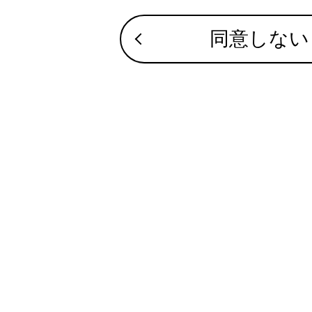
関連リンク
同意しない
Bluetooth
履歴から電話
連絡先の
連絡先の
合わせて見ら
ワンタッチダイ