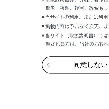
こんなときは
部を、複製、複写、改変もし
ブックマーク
当サイトの利用、または利用
あとで読む
合わせて見ら
掲載内容は予告なく変更、ま
当サイト（取扱説明書）では
VICSについて
PDFで見る
車両
望される方は、当社のお客様相
目的地検索画
マルチメディア
TSPSサービ
画面表示設定
同意しない
個人情報の取扱いについて
サイト利用について
お問い合わせ