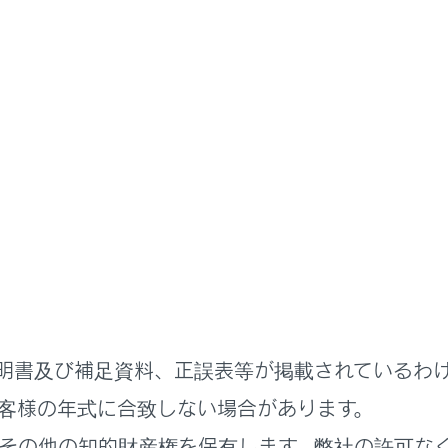
ナビゲーション
地図データの更新
更新する
画面の使い方
る更新
明書及び補足資料、正誤表等が掲載されているわ
リー（パソコン）で更新
客様の年式に合致しない場合があります。
その他の知的財産権を保有します。弊社の許可な