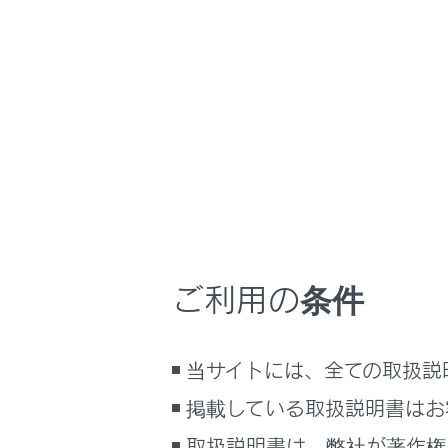
GX550
取扱説明書
マルチメディア
ホーム
地図を
はじめに
安全・安心のために
メニュー
走行に関する情報表示
運転する前に
運転
地図更新
ご利用の条件
室内装備・機能
マルチメディア
通信によ
当サイトには、全ての取扱説
お手入れのしかた
USBメモ
万一の場合には
掲載している取扱説明書はお
車両情報
取扱説明書は、弊社が著作権