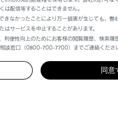
くは配信等することはできません。
できなかったことにより万一損害が生じても、弊
れているページ
このページ
たはサービスを中止することがあります。
、利便性向上のためにお客様の閲覧履歴、検索履
談窓口（0800-700-7700）までご連絡くださ
面の見方
スについて
同意