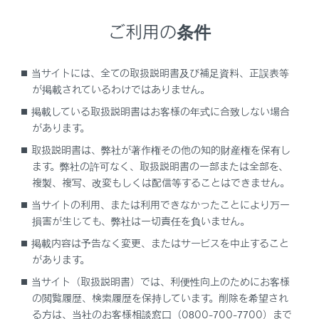
ご利用の条件
当サイトには、全ての取扱説明書及び補足資料、正誤表等
画面のピンチイン／ピンチアウト操作や特殊なタッチ
が掲載されているわけではありません。
操作でも縮尺を切りかえることができます。
掲載している取扱説明書はお客様の年式に合致しない場合
ダブルタップで拡大：画面に素早く2回タッチ
があります。
タッチで縮小：画面に2本指を揃えてタッチ
取扱説明書は、弊社が著作権その他の知的財産権を保有し
ます。弊社の許可なく、取扱説明書の一部または全部を、
[‍
‍]
／
[‍
‍]
を長押しすると無段階に縮尺が切りか
複製、複写、改変もしくは配信等することはできません。
わります。
当サイトの利用、または利用できなかったことにより万一
損害が生じても、弊社は一切責任を負いません。
掲載内容は予告なく変更、またはサービスを中止すること
市街図の表示
があります。
当サイト（取扱説明書）では、利便性向上のためにお客様
の閲覧履歴、検索履歴を保持しています。削除を希望され
る方は、当社のお客様相談窓口（0800-700-7700）まで