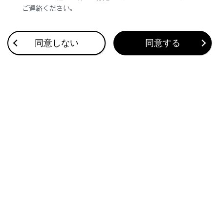
ご連絡ください。
合わせて見られているページ
同意しない
同意する
ディスプレイと操作スイッチ
音声で操作する
USB機器を接続する
このページは役に立ちましたか？
はい
いいえ