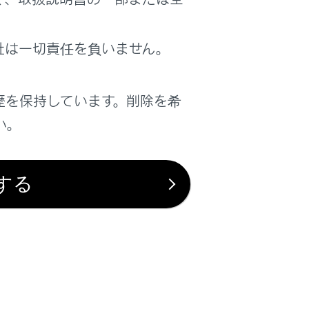
社は一切責任を負いません。
歴を保持しています。削除を希
い。
する
は役に立ちましたか？
はい
いいえ