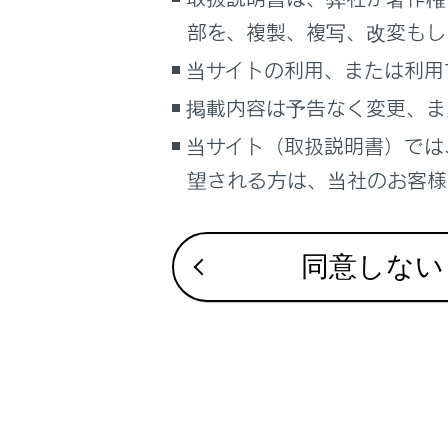
こんなときは
部を、複製、複写、改変もし
通信機器
ブックマーク
当サイトの利用、または利用
あとで読む
掲載内容は予告なく変更、ま
通信モジュ
当サイト（取扱説明書）では
PDFで見る
データ通
車両
望される方は、当社のお客様相
マルチメディア
画面表示設定
同意しない
個人情報の取扱いについて
合わせて見ら
サイト利用について
お問い合わせ
Webブラウザ
G-Linkを利用
リモートメン