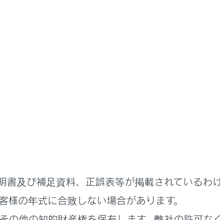
G-Link
G-Linkのサービス概要
通信に関する留意事項
利用するには、別途利用手続きをしていただく必要があります。
kは東京ガス株式会社の商標で使用許諾を受けて使用しています。
明書及び補足資料、正誤表等が掲載されているわ
客様の年式に合致しない場合があります。
利用するため注意すること
その他の知的財産権を保有します。弊社の許可な