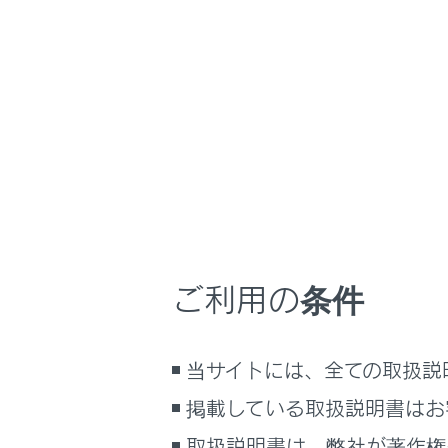
GX550
取扱説明書
マルチメディア
ホーム
データ
はじめに
安全・安心のために
メニュー
走行に関する情報表示
G-Linkを
運転する前に
運転
知識
ご利用の条件
室内装備・機能
マルチメディア
G-Lin
当サイトには、全ての取扱説
お手入れのしかた
万一の場合には
掲載している取扱説明書はお
安全にご
車両情報
取扱説明書は、弊社が著作権