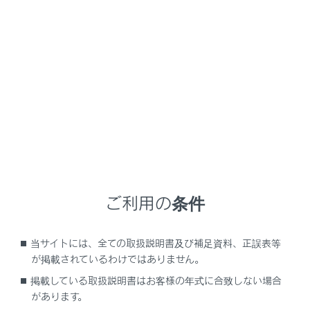
LS500
取扱説明書
マルチメディア
基本操作
ナビゲーションの基本操作
ナビゲーションの基本操作
地図画面表示
車の現在地の表示
ご利用の条件
地図のスケール（縮尺）の切りかえ
地図の向きの切りかえ
当サイトには、全ての取扱説明書及び補足資料、正誤表等
地図の動かし方
が掲載されているわけではありません。
掲載している取扱説明書はお客様の年式に合致しない場合
があります。