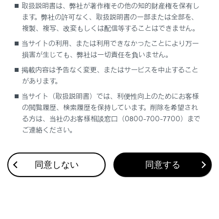
取扱説明書は、弊社が著作権その他の知的財産権を保有し
ます。弊社の許可なく、取扱説明書の一部または全部を、
複製、複写、改変もしくは配信等することはできません。
当サイトの利用、または利用できなかったことにより万一
損害が生じても、弊社は一切責任を負いません。
合わせて見られているページ
掲載内容は予告なく変更、またはサービスを中止すること
があります。
後席プレーヤーにSDメモリーカードを出し入れする
当サイト（取扱説明書）では、利便性向上のためにお客様
地図の向きの切りかえ
の閲覧履歴、検索履歴を保持しています。削除を希望され
る方は、当社のお客様相談窓口（0800-700-7700）まで
オーディオのソースを変更する
ご連絡ください。
同意しない
同意する
このページは役に立ちましたか？
はい
いいえ