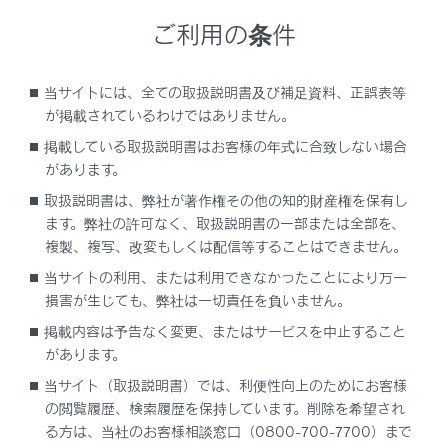
ご利用の条件
当サイトには、全ての取扱説明書及び補足資料、正誤表等
が掲載されているわけではありません。
掲載している取扱説明書はお客様の年式に合致しない場合
があります。
取扱説明書は、弊社が著作権その他の知的財産権を保有し
ます。弊社の許可なく、取扱説明書の一部または全部を、
画面がちらつく、音声にノイズが入る。
複製、複写、改変もしくは配信等することはできません。
当サイトの利用、または利用できなかったことにより万一
損害が生じても、弊社は一切責任を負いません。
掲載内容は予告なく変更、またはサービスを中止すること
があります。
当サイト（取扱説明書）では、利便性向上のためにお客様
の閲覧履歴、検索履歴を保持しています。削除を希望され
Apple CarPlay地図アプリで地図表示を拡大／縮小できない。
る方は、当社のお客様相談窓口（0800-700-7700）まで