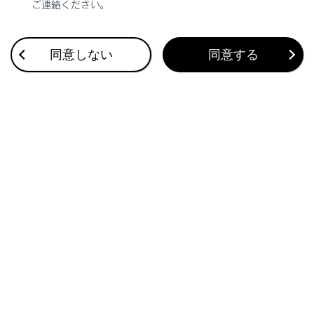
ご連絡ください。
Apple CarPlayの画面がディスプレイの中央に表示され、画面全体
同意しない
同意する
に表示されない。
Apple CarPlayのApple MusicやSpotifyなどのMusicアプリで音楽
再生中に、iPhone側でApple CarPlay非対応アプリ
を起動し音
声出力した際、マルチメディアシステムでボリュームを変更する
と、非対応アプリの音声が終了し、もとのMusicアプリの音楽再生
に戻る。
FMなどマルチメディアシステムのオーディオ再生中に、Apple
CarPlay非対応アプリ
の割り込み音声出力が発生した場合、も
とのオーディオに戻らない。
Apple CarPlayを使用中に、マルチインフォメーションディスプレ
イに、ルート案内矢印とターンバイターンナビゲーションが表示さ