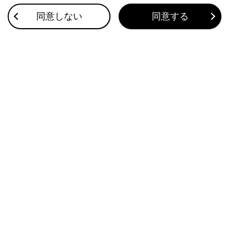
関連リンク
同意しない
同意する
車の現在地の表示
地図の向きの切りかえ
地図表示設定
目的地検索について
音声で操作する
合わせて見られているページ