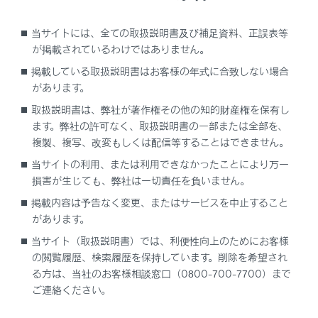
が切りかわります。
当サイトには、全ての取扱説明書及び補足資料、正誤表等
拡大／縮小ボタン
が掲載されているわけではありません。
地図の表示を拡大／縮小します。
掲載している取扱説明書はお客様の年式に合致しない場合
表示設定ボタン
があります。
表示変更画面を表示し、周辺施設の表示設定などを
取扱説明書は、弊社が著作権その他の知的財産権を保有し
変更できます。
ます。弊社の許可なく、取扱説明書の一部または全部を、
目的地ボタン
複製、複写、改変もしくは配信等することはできません。
目的地の検索画面を表示します。
当サイトの利用、または利用できなかったことにより万一
損害が生じても、弊社は一切責任を負いません。
マイクボタン
音声操作画面を表示します。
掲載内容は予告なく変更、またはサービスを中止すること
があります。
知識
当サイト（取扱説明書）では、利便性向上のためにお客様
の閲覧履歴、検索履歴を保持しています。削除を希望され
る方は、当社のお客様相談窓口（0800-700-7700）まで
本書で使用している地図画面は、一部の説明を除
ご連絡ください。
き、VICS非表示の画面を使用しています。