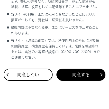
ます。弊社の許可なく、取扱説明書の一部または全部を、
複製、複写、改変もしくは配信等することはできません。
当サイトの利用、または利用できなかったことにより万一
合わせて見られているページ
損害が生じても、弊社は一切責任を負いません。
掲載内容は予告なく変更、またはサービスを中止すること
リモートメンテナンスサービスについて
があります。
Webブラウザ画面を操作する
当サイト（取扱説明書）では、利便性向上のためにお客様
データ通信に関する留意事項
の閲覧履歴、検索履歴を保持しています。削除を希望され
る方は、当社のお客様相談窓口（0800-700-7700）まで
ご連絡ください。
このページは役に立ちましたか？
同意しない
同意する
はい
いいえ