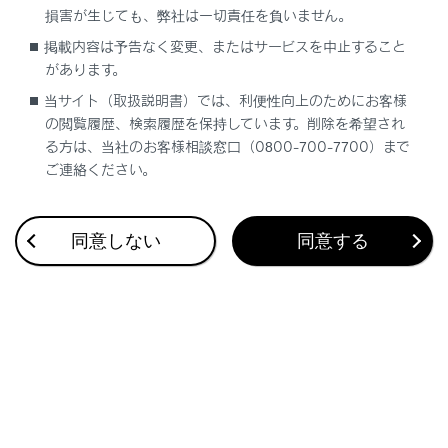
合わせて見られているページ
損害が生じても、弊社は一切責任を負いません。
掲載内容は予告なく変更、またはサービスを中止すること
インストルメントパネル
があります。
当サイト（取扱説明書）では、利便性向上のためにお客様
の閲覧履歴、検索履歴を保持しています。削除を希望され
る方は、当社のお客様相談窓口（0800-700-7700）まで
このページは役に立ちましたか？
ご連絡ください。
はい
いいえ
同意しない
同意する
ブックマーク
あとで読む
個人情報の取扱いについて