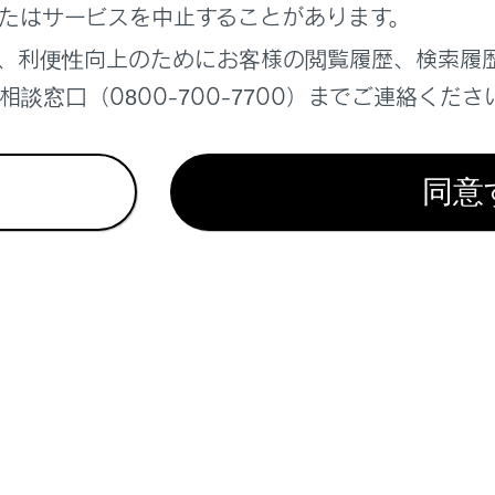
たはサービスを中止することがあります。
‍®
racast
、利便性向上のためにお客様の閲覧履歴、検索履
ndroid Auto
談窓口（0800-700-7700）までご連絡くださ
droid Auto接続中は、次の機能は利用できません。
Pod
SBオーディオまたはUSBビデオ
同意
pple CarPlay
ングスイッチでソースを変更する
オコントロールスイッチでソースを変更する
チオペレーションパネルでソースを変更する