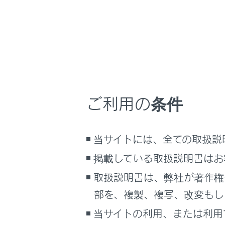
こんなときは
ブックマーク
あとで読む
知識
PDFで見る
次
車両
U
ご利用の条件
マルチメディア
H
画面表示設定
オ
当サイトには、全ての取扱説
ノ
個人情報の取扱いについて
掲載している取扱説明書はお
サイト利用について
Ap
取扱説明書は、弊社が著作権
お問い合わせ
i
部を、複製、複写、改変もし
U
当サイトの利用、または利用
B