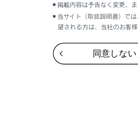
掲載内容は予告なく変更、ま
Mi
当サイト（取扱説明書）では
A
望される方は、当社のお客様相
An
i
U
同意しない
A
ステアリ
オーディ
リヤマル