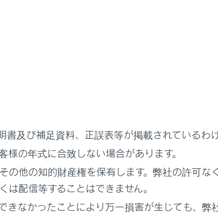
のときは、ボタンが操作できません。
SB端子に機器が接続されていないとき（USBモード）
DMI端子に機器が接続されていないとき（HDMIモード）
ーディオを聞いているときに、車内または車の近くで携帯電話を
明書及び補足資料、正誤表等が掲載されているわ
イズ（雑音）が聞こえることがあります。
客様の年式に合致しない場合があります。
ple CarPlay の接続方法によっては、次の機能は利用できませ
その他の知的財産権を保有します。弊社の許可な
Pod
くは配信等することはできません。
SBオーディオまたはUSBビデオ
できなかったことにより万一損害が生じても、弊
‍®
luetooth
オーディオ