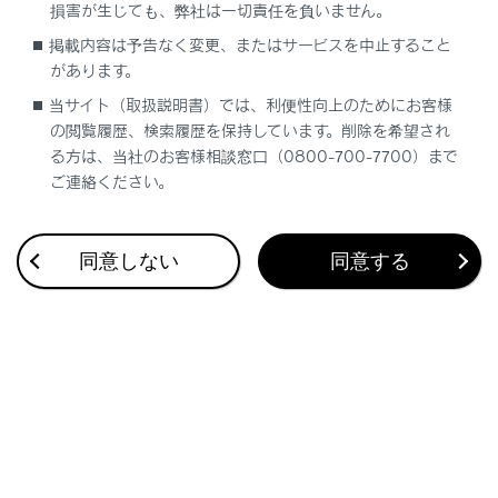
‍®
Wi-Fi Hotspotに接続している
Bluetooth
機器
損害が生じても、弊社は一切責任を負いません。
を使用すると、通信速度が低下する場合があり
掲載内容は予告なく変更、またはサービスを中止すること
ます。
があります。
Wi-Fi Hotspotを利用する環境によって、通信速
当サイト（取扱説明書）では、利便性向上のためにお客様
度が遅くなったり通信不可になる場合がありま
の閲覧履歴、検索履歴を保持しています。削除を希望され
す。
る方は、当社のお客様相談窓口（0800-700-7700）まで
ご連絡ください。
車両がラジオアンテナ、ラジオ局、またはその
他の強い電波や電気ノイズの発生源の近くにあ
る場合、通信速度が遅くなったり通信不可にな
同意しない
同意する
る場合があります。
お客様のご利用環境（無線アンテナの設置場
所、近隣での各種無線機器利用など）により、
通信速度が低下したり本サービスをご利用いた
だけないことがあります。
マルチメディアシステムは、電波法に基づく特
定無線設備の工事設計の認証を取得していま