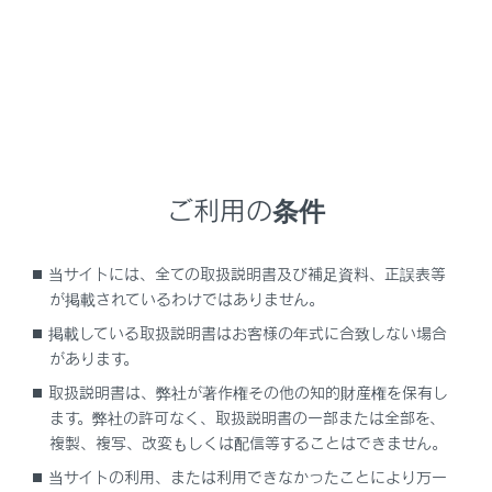
ト型機能）
‍®
Wi-Fi
について知っておいていただきたいこと
知識
ご利用の条件
本機能はベストエフォート型の機能です。
本機能は持ち込み機器との接続にてご利用くだ
当サイトには、全ての取扱説明書及び補足資料、正誤表等
さい。持ち込み機器以外の接続を行っている場
が掲載されているわけではありません。
合、環境によって切断される可能性がありま
す。
掲載している取扱説明書はお客様の年式に合致しない場合
があります。
DCMが通信圏外となった場合は、Wi-Fi
取扱説明書は、弊社が著作権その他の知的財産権を保有し
Hotspot機能による通信は切断されます。
ます。弊社の許可なく、取扱説明書の一部または全部を、
‍®
接続されている機器が
Wi-Fi
圏外になった場
複製、複写、改変もしくは配信等することはできません。
合、接続は切断されます。
当サイトの利用、または利用できなかったことにより万一