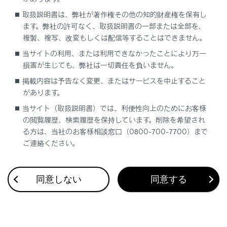
取扱説明書は、弊社が著作権その他の知的財産権を保有し
ます。弊社の許可なく、取扱説明書の一部または全部を、
複製、複写、改変もしくは配信等することはできません。
当サイトの利用、または利用できなかったことにより万一
損害が生じても、弊社は一切責任を負いません。
合わせて見られているページ
掲載内容は予告なく変更、またはサービスを中止すること
があります。
トランク
当サイト（取扱説明書）では、利便性向上のためにお客様
パワーイージーアクセスシステム／ポジションメモリー／メ
の閲覧履歴、検索履歴を保持しています。削除を希望され
モリーコール機能
る方は、当社のお客様相談窓口（0800-700-7700）まで
デジタルインナーミラー
ご連絡ください。
同意しない
同意する
このページは役に立ちましたか？