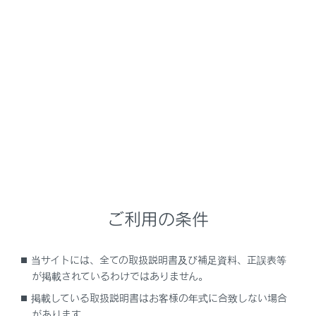
LS500
取扱説明書
運転する前に
シートの調整
リヤシートポジションメモリー
メニュー
お好みのリヤ席の位置を登録して、ワンタッチで呼び出
すことができます。
ご利用の条件
当サイトには、全ての取扱説明書及び補足資料、正誤表等
ポジションを登録するには
が掲載されているわけではありません。
掲載している取扱説明書はお客様の年式に合致しない場合
ポジションを呼び出すには
があります。