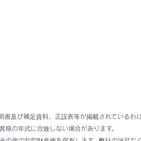
G-Link
G-Linkの利用手続き
nkを解約する
合など、G-Linkを解約する際はマルチメディアシステムから
放す前に
明書及び補足資料、正誤表等が掲載されているわ
ディアシステムから解約する
客様の年式に合致しない場合があります。
その他の知的財産権を保有します。弊社の許可な