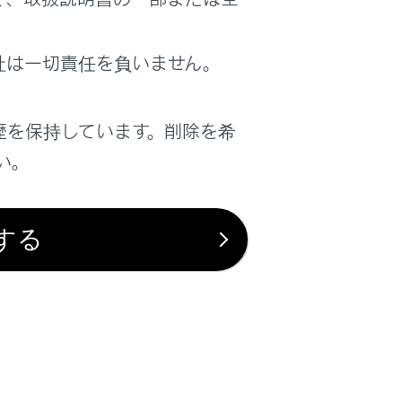
社は一切責任を負いません。
は役に立ちましたか？
歴を保持しています。削除を希
はい
いいえ
い。
する