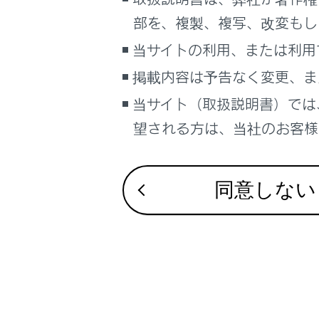
こんなときは
部を、複製、複写、改変もし
ブックマーク
当サイトの利用、または利用
合わせて見ら
あとで読む
掲載内容は予告なく変更、ま
リモートメン
当サイト（取扱説明書）では
PDFで見る
Webブラウザ
車両
望される方は、当社のお客様相
データ通信に
マルチメディア
画面表示設定
同意しない
個人情報の取扱いについて
サイト利用について
お問い合わせ