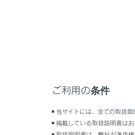
LS500
取扱説明書
マルチメディア
ホーム
G-Li
はじめに
安全・安心のために
メニュー
走行に関する情報表示
お車を手放す場
運転する前に
運転
ご利用の条件
室内装備・機能
お車を手
マルチメディア
当サイトには、全ての取扱説
お手入れのしかた
マルチメ
万一の場合には
掲載している取扱説明書はお
車両情報
取扱説明書は、弊社が著作権