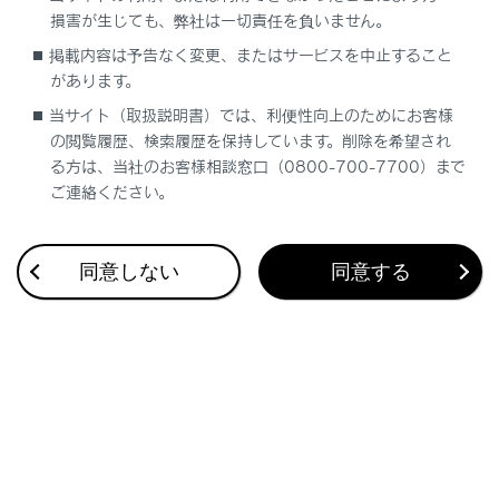
損害が生じても、弊社は一切責任を負いません。
チャイルドシートの取り付け方法
掲載内容は予告なく変更、またはサービスを中止すること
があります。
チャイルドシートをシートベルトで固定する
当サイト（取扱説明書）では、利便性向上のためにお客様
の閲覧履歴、検索履歴を保持しています。削除を希望され
る方は、当社のお客様相談窓口（0800-700-7700）まで
チャイルドシートをISOFIXロアアンカレッジ
で固定する
ご連絡ください。
トップテザーアンカレッジを使用する
同意しない
同意する
合わせて見られているページ
ポップアップフード