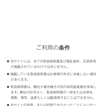
てください。
レクサスでは、より安全にお使いいただくために、レ
クサス純正チャイルドシートの使用を推奨していま
す。
レクサス純正チャイルドシートは、レクサス車のため
に作られたチャイルドシートです。レクサス販売店で
購入することができます。
ご利用の条件
目次
当サイトには、全ての取扱説明書及び補足資料、正誤表等
が掲載されているわけではありません。
知っておいていただきたいこと
掲載している取扱説明書はお客様の年式に合致しない場合
があります。
チャイルドシートを使用するときは
取扱説明書は、弊社が著作権その他の知的財産権を保有し
ます。弊社の許可なく、取扱説明書の一部または全部を、
シート位置別チャイルドシートの適合性につい
複製、複写、改変もしくは配信等することはできません。
て
当サイトの利用、または利用できなかったことにより万一