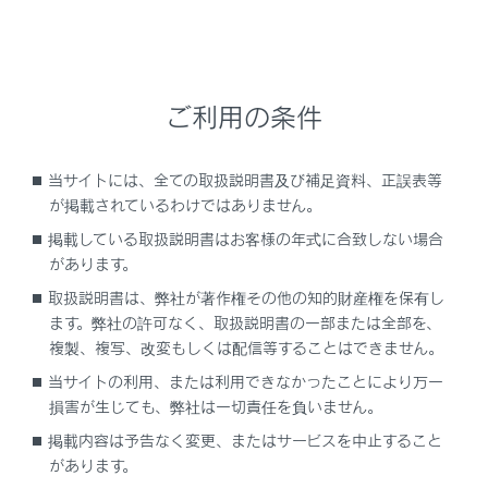
目的地履歴（過去に設定した目的地）の地点のリス
トを表示します。
目的地履歴が存在するときのみ使用できます。
ご利用の条件
住所で検索します。
電話番号で検索します。
当サイトには、全ての取扱説明書及び補足資料、正誤表等
マップコードで検索します。
が掲載されているわけではありません。
スマートフォンからあらかじめ送信されたおでかけ
掲載している取扱説明書はお客様の年式に合致しない場合
プランの地点のリストを表示します。
があります。
自宅を目的地としてルート探索を開始します。
取扱説明書は、弊社が著作権その他の知的財産権を保有し
自宅を登録していない場合は、
[‍
‍]
にタッチし、
ます。弊社の許可なく、取扱説明書の一部または全部を、
登録します。
複製、複写、改変もしくは配信等することはできません。
名称部分をタッチすると、全ルート図表示画面が表
当サイトの利用、または利用できなかったことにより万一
損害が生じても、弊社は一切責任を負いません。
示されます。
[‍開始‍]
にタッチすると、すぐにルート案
内が始まります。
掲載内容は予告なく変更、またはサービスを中止すること
があります。