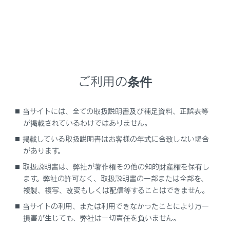
LS500
取扱説明書
緊急対応一覧
ご利用の条件
万一の場合には
当サイトには、全ての取扱説明書及び補足資料、正誤表等
こんなときは（症状別さくいん）
が掲載されているわけではありません。
掲載している取扱説明書はお客様の年式に合致しない場合
車から音が鳴ったときは（音さくいん）
があります。
取扱説明書は、弊社が著作権その他の知的財産権を保有し
ます。弊社の許可なく、取扱説明書の一部または全部を、
複製、複写、改変もしくは配信等することはできません。
当サイトの利用、または利用できなかったことにより万一
損害が生じても、弊社は一切責任を負いません。