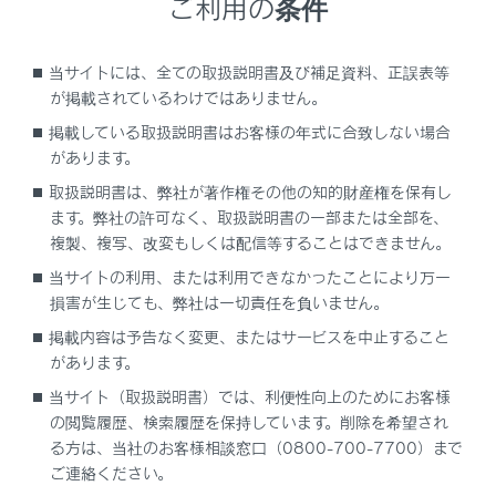
ご利用の条件
[‍
‍]
全画面表示にします。
当サイトには、全ての取扱説明書及び補足資料、正誤表等
[‍Ch‍]
が掲載されているわけではありません。
[‍
‍]
／
[‍
‍]
にタッチすると、プリセットボタ
掲載している取扱説明書はお客様の年式に合致しない場合
があります。
ンに登録している順にチャンネルが切りかわり
ます。
取扱説明書は、弊社が著作権その他の知的財産権を保有し
長押しするとチャンネルが切りかわり、手を離
ます。弊社の許可なく、取扱説明書の一部または全部を、
すと、受信感度が良く、現在受信しているチャ
複製、複写、改変もしくは配信等することはできません。
ンネルにいちばん近いチャンネルを自動で選択
当サイトの利用、または利用できなかったことにより万一
します。
損害が生じても、弊社は一切責任を負いません。
[‍Auto.P‍]
掲載内容は予告なく変更、またはサービスを中止すること
があります。
長押しすると、現在位置から受信可能なチャン
当サイト（取扱説明書）では、利便性向上のためにお客様
ネルをマニュアルプリセットに自動で登録しま
の閲覧履歴、検索履歴を保持しています。削除を希望され
す。
る方は、当社のお客様相談窓口（0800-700-7700）まで
エリアプリセットモードのときは表示されませ
ご連絡ください。
ん。