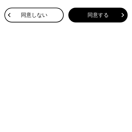
サブメニューのプリセットチャンネル
同意しない
同意する
プリセットチャンネルにタッチすると、受信す
るチャンネルを変更できます。
プリセットチャンネルの表示形式は変更できま
す。
知識
ワンセグ放送を受信しているときは、映像
の右下に
[‍
‍]
が表示されます。
ステアリングスイッチで操作する